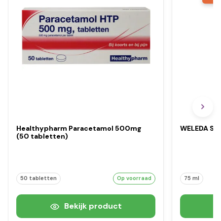
Healthypharm Paracetamol 500mg
WELEDA Sal
(50 tabletten)
50 tabletten
Op voorraad
75 ml
Bekijk product