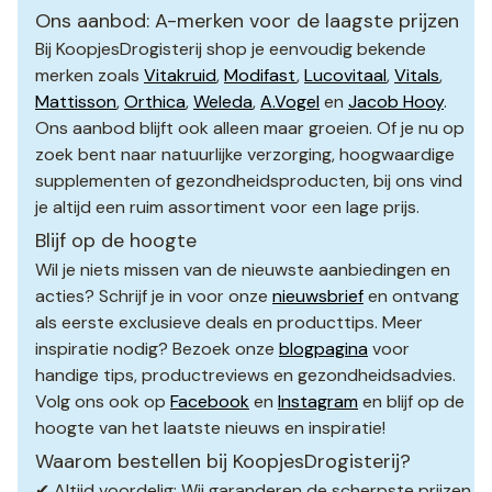
Ons aanbod: A-merken voor de laagste prijzen
Bij KoopjesDrogisterij shop je eenvoudig bekende
merken zoals
Vitakruid
,
Modifast
,
Lucovitaal
,
Vitals
,
Mattisson
,
Orthica
,
Weleda
,
A.Vogel
en
Jacob Hooy
.
Ons aanbod blijft ook alleen maar groeien. Of je nu op
zoek bent naar natuurlijke verzorging, hoogwaardige
supplementen of gezondheidsproducten, bij ons vind
je altijd een ruim assortiment voor een lage prijs.
Blijf op de hoogte
Wil je niets missen van de nieuwste aanbiedingen en
acties? Schrijf je in voor onze
nieuwsbrief
en ontvang
als eerste exclusieve deals en producttips. Meer
inspiratie nodig? Bezoek onze
blogpagina
voor
handige tips, productreviews en gezondheidsadvies.
Volg ons ook op
Facebook
en
Instagram
en blijf op de
hoogte van het laatste nieuws en inspiratie!
Waarom bestellen bij KoopjesDrogisterij?
✔ Altijd voordelig: Wij garanderen de scherpste prijzen