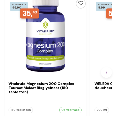
ADVIESPRIJS
ADVIESPRIJS
49,90
8,99
35,
5,
43
Vitakruid Magnesium 200 Complex
WELEDA Cal
Tauraat Malaat Bisglycinaat (180
douchecre
tabletten)
180 tabletten
Op voorraad
200 ml