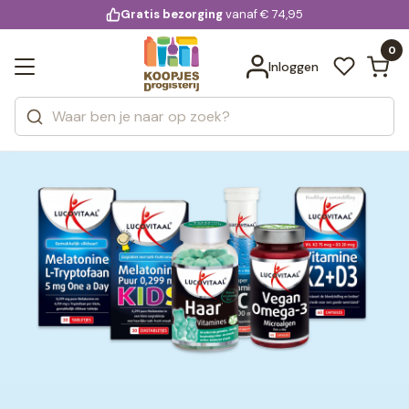
KD.
Gratis bezorging
voor 20:00 uur besteld
vanaf € 74,95
Bekijk alle resultaten
extra
Zoeken
0
Categorieën
Inloggen
Merken