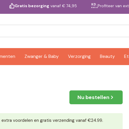
KD.
Profiteer van ex
Gratis bezorging
vanaf € 74,95
extra
ementen
Zwanger & Baby
Verzorging
Beauty
Et
Nu bestellen
 extra voordelen en gratis verzending vanaf €24.99.