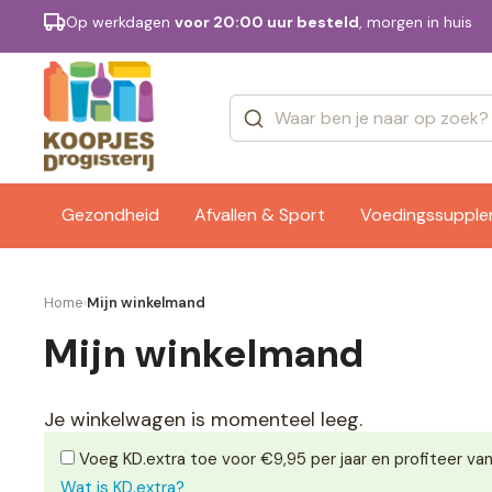
Op werkdagen
voor 20:00 uur besteld
, morgen in huis
Categorieën
Merken
Gezondheid
Afvallen & Sport
Voedingssuppl
Home
Mijn winkelmand
›
Mijn winkelmand
Je winkelwagen is momenteel leeg.
Voeg KD.extra toe voor €9,95 per jaar en profiteer van
Wat is KD.extra?