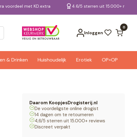
tra voordeel met KD.extra
4.6/5 sterren uit 15.000+ review
Bekijk alle resultaten
0
Inloggen
en & Drinken
Huishoudelijk
Erotiek
OP=OP
Daarom KoopjesDrogisterij.nl
De voordeligste online drogist
14 dagen om te retourneren
4,6/5 sterren uit 15.000+ reviews
Discreet verpakt