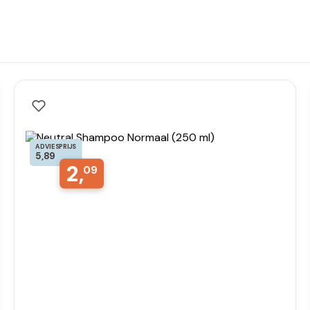
ADVIESPRIJS
5,89
2,
09