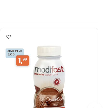
ADVIESPRIJS
3,05
1,
99