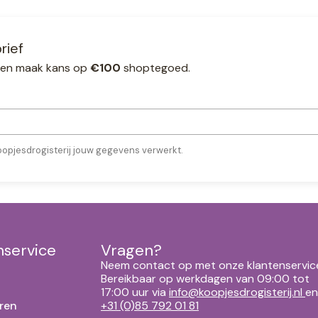
rief
ef en maak kans op
€100
shoptegoed.
oopjesdrogisterij jouw gegevens verwerkt.
nservice
Vragen?
Neem contact op met onze klantenservic
Bereikbaar op werkdagen van 09:00 tot
17:00 uur via
info@koopjesdrogisterij.nl
en
ren
+31 (0)85 792 01 81