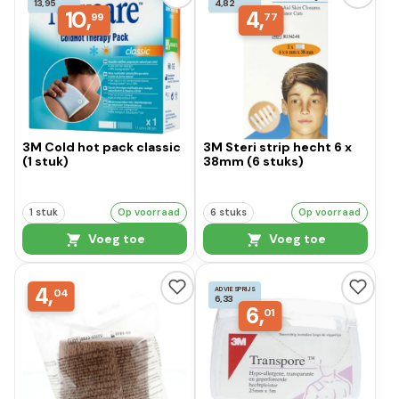
13,95
4,82
10,
4,
99
77
3M Cold hot pack classic
3M Steri strip hecht 6 x
(1 stuk)
38mm (6 stuks)
1 stuk
Op voorraad
6 stuks
Op voorraad
Voeg toe
Voeg toe
4,
ADVIESPRIJS
04
6,33
6,
01