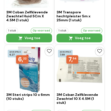
3M Coban Zelfklevende
3M Transpore
Zwachtel Huid 5Cm X
hechtpleister 5m x
4.5M (1 stuk)
25mm (1 stuk)
1 stuk
Op voorraad
1 stuk
Op voorraad
Voeg toe
Voeg toe
ADVIESPRIJS
ADVIESPRIJS
6,27
7,69
6,
7,
22
54
3M Steri strips 10 x 6mm
3M Coban Zelfklevende
(10 stuks)
Zwachtel 10 X 4.5M (1
stuk)