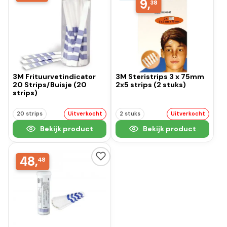
9,
38
3M Frituurvetindicator
3M Steristrips 3 x 75mm
20 Strips/Buisje (20
2x5 strips (2 stuks)
strips)
20 strips
Uitverkocht
2 stuks
Uitverkocht
Bekijk product
Bekijk product
48,
48