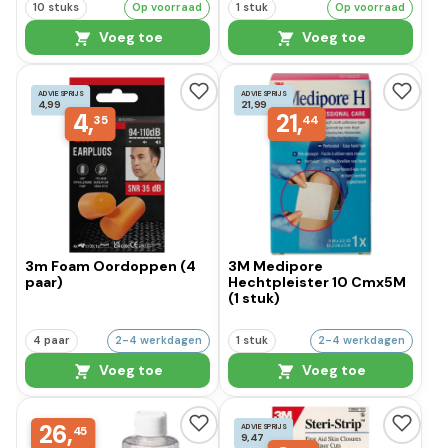
10 stuks
Op voorraad
1 stuk
Op voorraad
Voeg toe
Voeg toe
ADVIESPRIJS
ADVIESPRIJS
4,99
21,99
4,
21,
35
44
3m Foam Oordoppen (4
3M Medipore
paar)
Hechtpleister 10 Cmx5M
(1 stuk)
4 paar
2-4 werkdagen
1 stuk
2-4 werkdagen
Voeg toe
Voeg toe
26,
ADVIESPRIJS
45
9,47