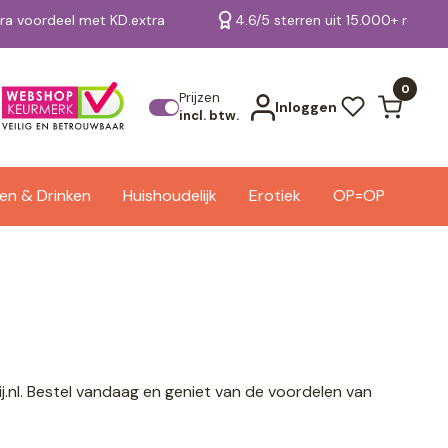
tra voordeel met KD.extra
4.6/5 sterren uit 15.000+ review
Bekijk alle resultaten
0
Prijzen
Inloggen
incl. btw.
en & Drinken
Huishoudelijk
Erotiek
OP=OP
.nl. Bestel vandaag en geniet van de voordelen van