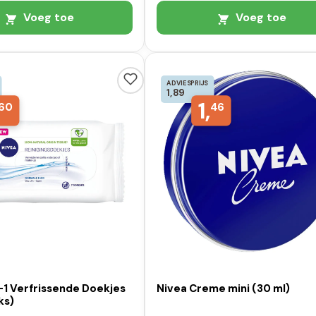
Voeg toe
Voeg toe
ADVIESPRIJS
1,89
1,
60
46
-1 Verfrissende Doekjes
Nivea Creme mini (30 ml)
ks)