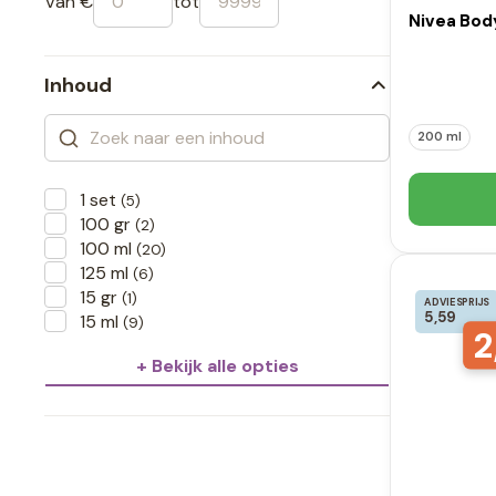
Van €
tot
Nivea Body
Inhoud
200 ml
1 set
(5)
100 gr
(2)
100 ml
(20)
125 ml
(6)
15 gr
(1)
ADVIESPRIJS
5,59
15 ml
(9)
2
+ Bekijk alle opties