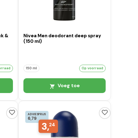
ck &
Nivea Men deodorant deep spray
(150 ml)
orraad
150 ml
Op voorraad
Voeg toe
ADVIESPRIJS
6,79
3,
24