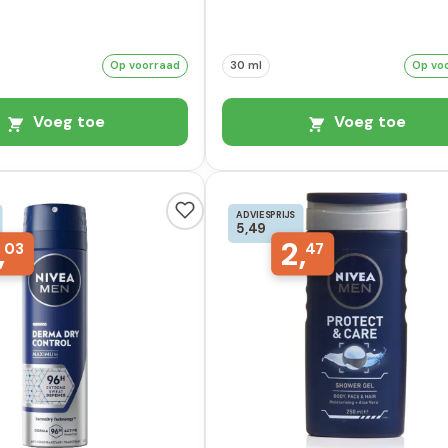
Op voorraad
30 ml
Op vo
Voeg toe
Voeg toe
ADVIESPRIJS
5,49
,
2,
03
47