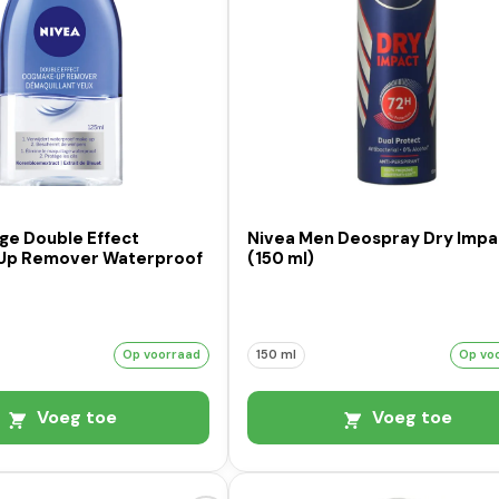
ge Double Effect
Nivea Men Deospray Dry Impa
Up Remover Waterproof
(150 ml)
Op voorraad
150 ml
Op vo
Voeg toe
Voeg toe