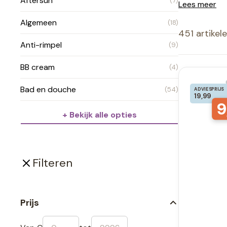
Aftersun
(7)
Lees meer
Algemeen
(18)
451 artikel
Anti-rimpel
(9)
BB cream
(4)
Bad en douche
(54)
ADVIESPRIJS
19,99
9
+ Bekijk alle opties
Filteren
Prijs