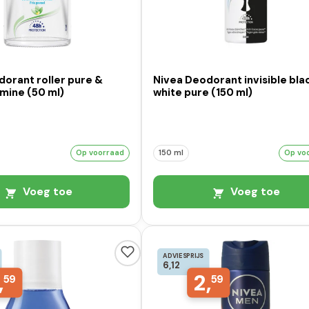
orant roller pure &
Nivea Deodorant invisible bla
smine (50 ml)
white pure (150 ml)
Op voorraad
150 ml
Op vo
Voeg toe
Voeg toe
ADVIESPRIJS
6,12
,
2,
59
59