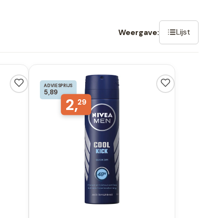
Lijst
Weergave:
ADVIESPRIJS
5,89
2,
29