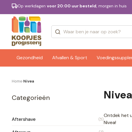
Op werkdagen
voor 20:00 uur besteld
, morgen in huis
Categorieën
Merken
Gezondheid
Afvallen & Sport
Voedingssuppl
Home
Nivea
›
Nive
Categorieën
Ontdek het u
Aftershave
(5)
Nivea!