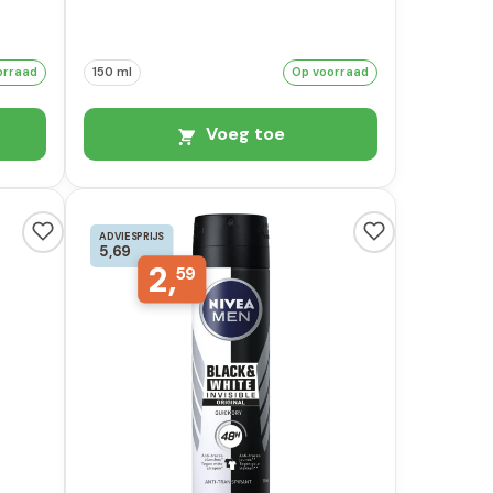
orraad
150 ml
Op voorraad
Voeg toe
ADVIESPRIJS
5,69
2,
59