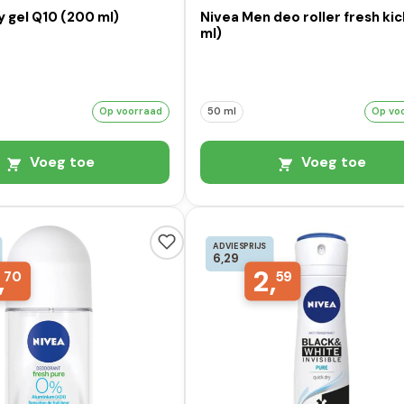
 gel Q10 (200 ml)
Nivea Men deo roller fresh kic
ml)
Op voorraad
50 ml
Op vo
Voeg toe
Voeg toe
ADVIESPRIJS
6,29
,
2,
70
59