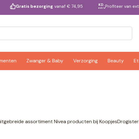
KD.
Profiteer van ex
Gratis bezorging
vanaf € 74,95
extra
ementen
Zwanger & Baby
Verzorging
Beauty
Et
a
itgebreide assortiment Nivea producten bij KoopjesDrogisterij