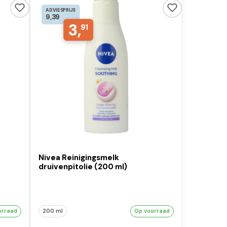
ADVIESPRIJS
9,39
3,
91
Nivea Reinigingsmelk
druivenpitolie (200 ml)
orraad
200 ml
Op voorraad