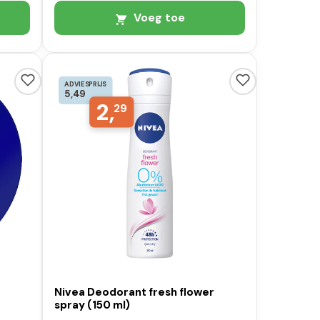
Voeg toe
ADVIESPRIJS
5,49
2,
29
Nivea Deodorant fresh flower
spray (150 ml)