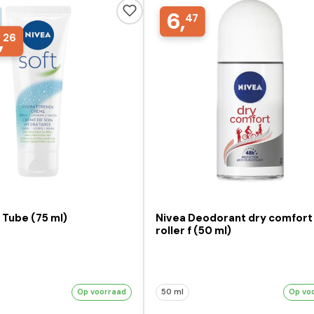
6,
47
,
26
 Tube (75 ml)
Nivea Deodorant dry comfort
roller f (50 ml)
Op voorraad
50 ml
Op vo