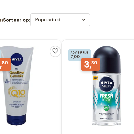
en
Populariteit
Sorteer op:
ADVIESPRIJS
7,00
,
3,
80
30