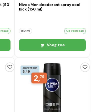
k (50
Nivea Men deodorant spray cool
kick (150 ml)
orraad
150 ml
Op voorraad
Voeg toe
ADVIESPRIJS
6,49
2,
79