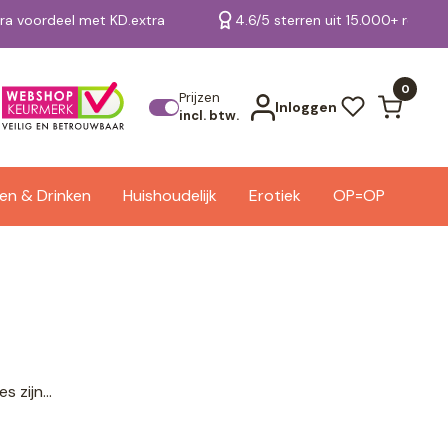
tra voordeel met KD.extra
4.6/5 sterren uit 15.000+ review
Bekijk alle resultaten
0
Prijzen
Inloggen
incl. btw.
en & Drinken
Huishoudelijk
Erotiek
OP=OP
 zijn...