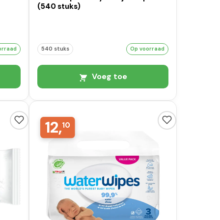
(540 stuks)
orraad
540 stuks
Op voorraad
Voeg toe
12,
10