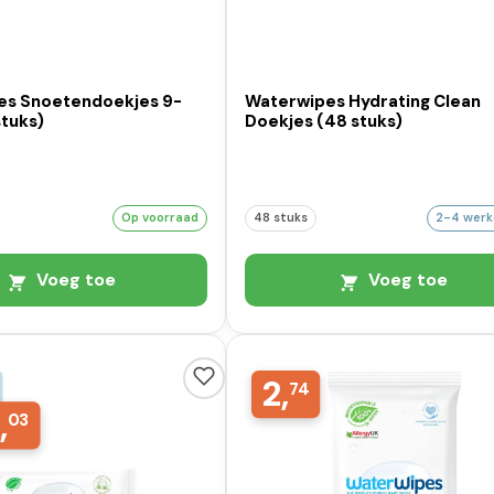
s Snoetendoekjes 9-
Waterwipes Hydrating Clean
stuks)
Doekjes (48 stuks)
Op voorraad
48 stuks
2-4 wer
Voeg toe
Voeg toe
2,
74
,
03