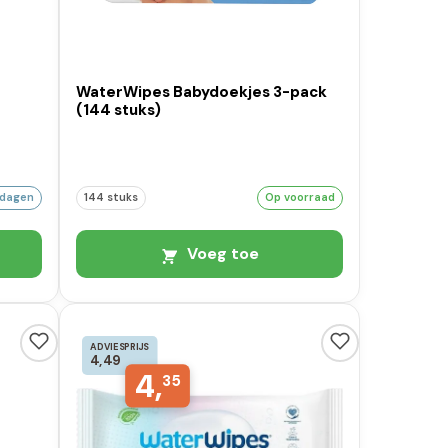
WaterWipes Babydoekjes 3-pack
(144 stuks)
kdagen
144 stuks
Op voorraad
Voeg toe
ADVIESPRIJS
4,49
4,
35