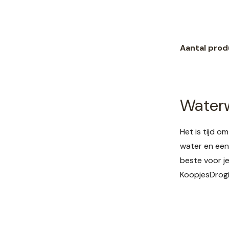
Aantal prod
Water
Het is tijd 
water en een 
beste voor j
KoopjesDrogis