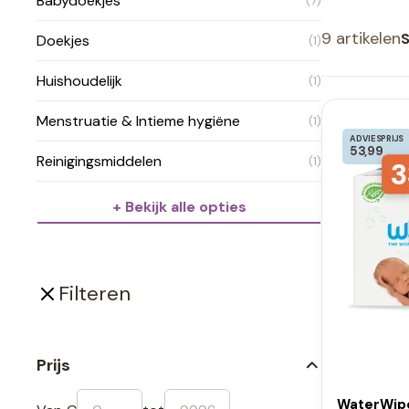
Babydoekjes
(7)
9 artikelen
S
Doekjes
(1)
Huishoudelijk
(1)
Menstruatie & Intieme hygiëne
(1)
ADVIESPRIJS
53,99
Reinigingsmiddelen
(1)
3
+ Bekijk alle opties
Filteren
Prijs
WaterWipe