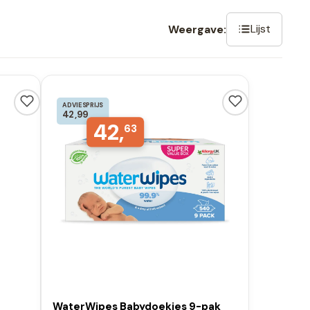
Lijst
Weergave:
ADVIESPRIJS
42,99
42,
63
WaterWipes Babydoekjes 9-pak