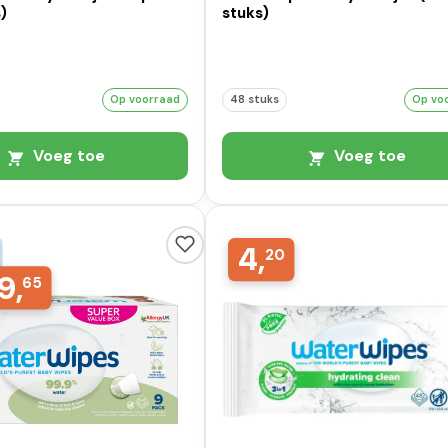
)
stuks)
Op voorraad
48 stuks
Op vo
Voeg toe
Voeg toe
4,
20
9,
65