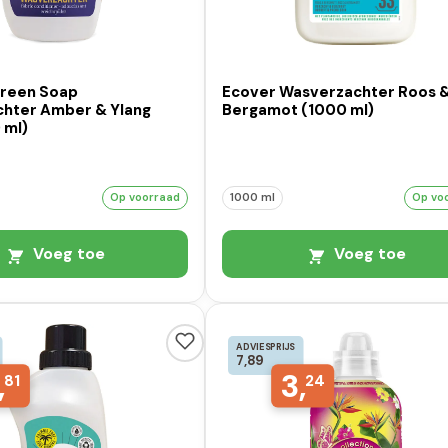
Green Soap
Ecover Wasverzachter Roos 
hter Amber & Ylang
Bergamot (1000 ml)
 ml)
Op voorraad
1000 ml
Op vo
Voeg toe
Voeg toe
ADVIESPRIJS
7,89
,
3,
81
24