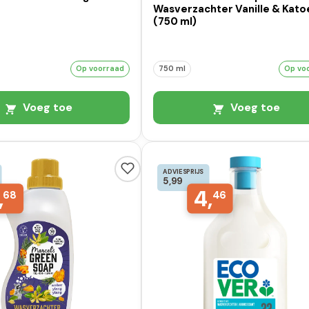
Wasverzachter Vanille & Kato
(750 ml)
Op voorraad
750 ml
Op vo
Voeg toe
Voeg toe
ADVIESPRIJS
5,99
,
4,
68
46