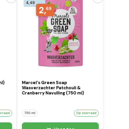
4,49
2,
69
ml)
Marcel's Green Soap
Wasverzachter Patchouli &
Cranberry Navulling (750 ml)
orraad
750 ml
Op voorraad