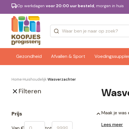
Op werkdagen
voor 20:00 uur besteld
, morgen in huis
Categorieën
Merken
Gezondheid
Afvallen & Sport
Voedingssuppl
Home
Huishoudelijk
Wasverzachter
›
›
Wasv
Filteren
Maak je was 
Prijs
Lees meer
Van €
tot