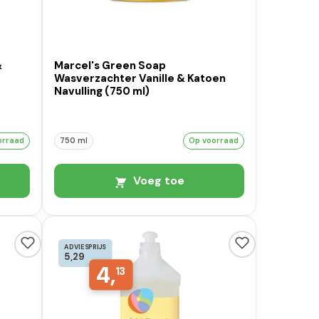
&
Marcel's Green Soap
Wasverzachter Vanille & Katoen
Navulling (750 ml)
orraad
750 ml
Op voorraad
Voeg toe
ADVIESPRIJS
5,29
4,
13