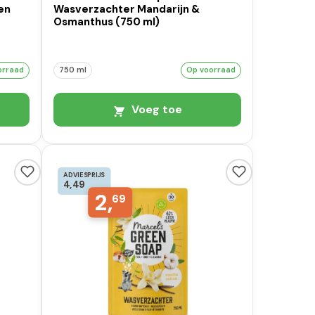
en
Wasverzachter Mandarijn &
Osmanthus (750 ml)
orraad
750 ml
Op voorraad
Voeg toe
ADVIESPRIJS
4,49
2,
69