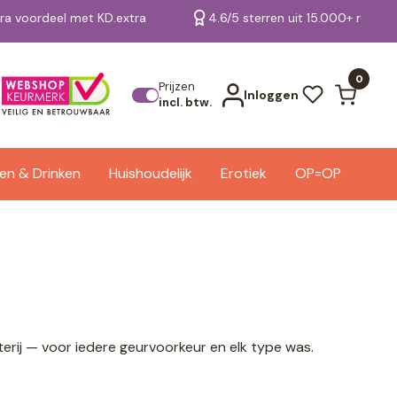
tra voordeel met KD.extra
4.6/5 sterren uit 15.000+ review
Bekijk alle resultaten
0
Prijzen
Inloggen
incl. btw.
en & Drinken
Huishoudelijk
Erotiek
OP=OP
erij — voor iedere geurvoorkeur en elk type was.