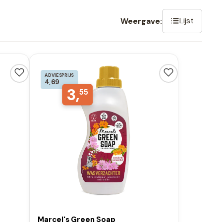
Lijst
Weergave:
ADVIESPRIJS
4,69
3,
55
Marcel's Green Soap