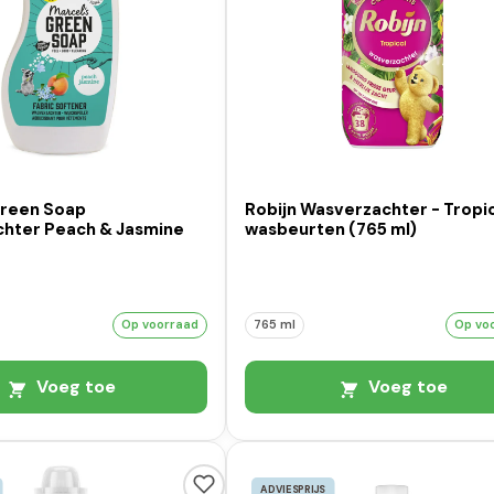
Green Soap
Robijn Wasverzachter - Tropic
hter Peach & Jasmine
wasbeurten (765 ml)
Op voorraad
765 ml
Op vo
Voeg toe
Voeg toe
ADVIESPRIJS