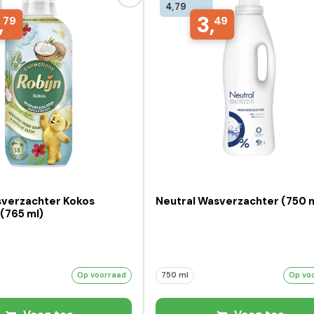
4,79
,
3,
79
49
sverzachter Kokos
Neutral Wasverzachter (750 
(765 ml)
Op voorraad
750 ml
Op vo