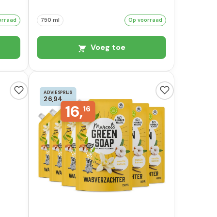
orraad
750 ml
Op voorraad
Voeg toe
ADVIESPRIJS
26,94
16,
16