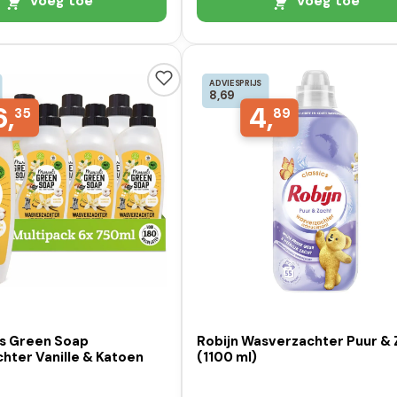
Voeg toe
Voeg toe
ADVIESPRIJS
8,69
6,
4,
35
89
's Green Soap
Robijn Wasverzachter Puur & 
hter Vanille & Katoen
(1100 ml)