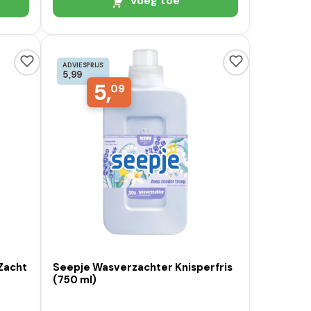
Voeg toe
ADVIESPRIJS
5,99
5,
09
Zacht
Seepje Wasverzachter Knisperfris
(750 ml)