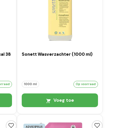
al 38
Sonett Wasverzachter (1000 ml)
orraad
1000 ml
Op voorraad
Voeg toe
ADVIESPRIJS