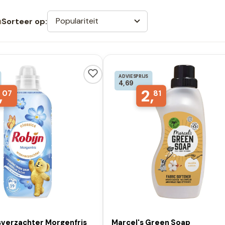
n
Populariteit
Sorteer op:
ADVIESPRIJS
4,69
,
2,
07
81
sverzachter Morgenfris
Marcel's Green Soap