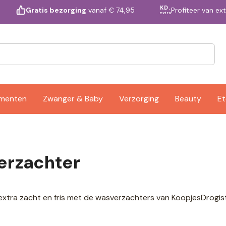
KD.
Profiteer van ex
Gratis bezorging
vanaf € 74,95
extra
ementen
Zwanger & Baby
Verzorging
Beauty
Et
erzachter
extra zacht en fris met de wasverzachters van KoopjesDrogist