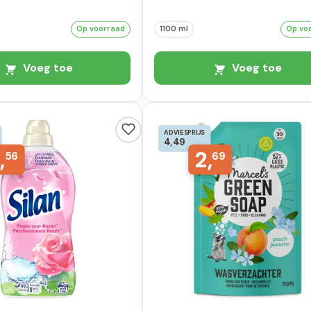
Op voorraad
1100 ml
Op vo
Voeg toe
Voeg toe
ADVIESPRIJS
4,49
,
2,
56
69