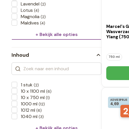
Lavendel
(2)
Lotus
(4)
Magnolia
(2)
Maldives
(4)
Marcel's 
Wasverzac
+ Bekijk alle opties
Ylang (750
Inhoud
750 ml
1 stuk
(2)
10 x 1100 ml
(6)
10 x 750 ml
(1)
ADVIESPRIJS
1000 ml
4,69
(12)
2
1012 ml
(6)
1040 ml
(3)
+ Bekijk alle opties