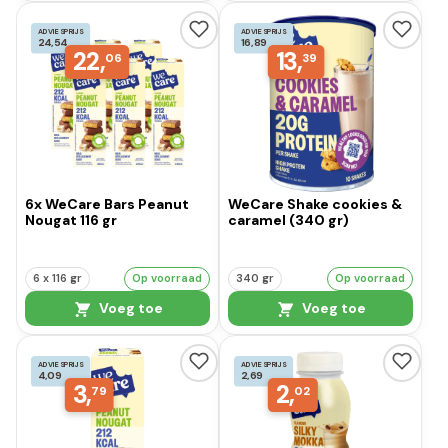
ADVIESPRIJS
ADVIESPRIJS
24,54
16,89
22,
13,
06
39
6x WeCare Bars Peanut
WeCare Shake cookies &
Nougat 116 gr
caramel (340 gr)
6 x 116 gr
Op voorraad
340 gr
Op voorraad
Voeg toe
Voeg toe
ADVIESPRIJS
ADVIESPRIJS
4,09
2,69
3,
2,
79
02