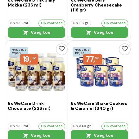
8x WeCare Drink Silky
6x WeCare Bars
Mokka (236 ml)
Cranberry Cheesecake
(116 gr)
8 x 236 ml
Op voorraad
6 x 116 gr
Op voorraad
Voeg toe
Voeg toe
ADVIESPRIJS
ADVIESPRIJS
23,60
101,34
19,
77,
32
93
8x WeCare Drink
6x WeCare Shake Cookies
Chocolate (236 ml)
& Caramel (340 gr)
8 x 236 ml
Op voorraad
6 x 340 gr
Op voorraad
Voeg toe
Voeg toe