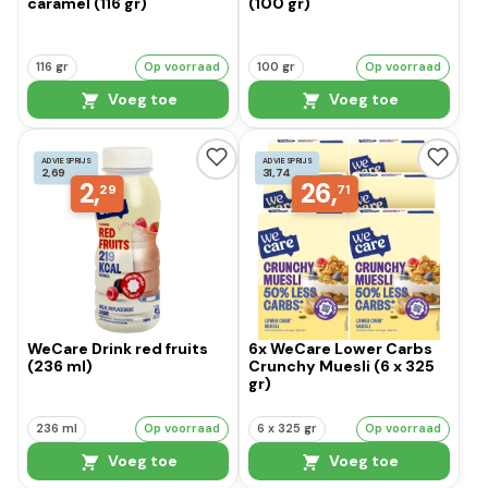
caramel (116 gr)
(100 gr)
116 gr
Op voorraad
100 gr
Op voorraad
Voeg toe
Voeg toe
ADVIESPRIJS
ADVIESPRIJS
2,69
31,74
2,
26,
29
71
WeCare Drink red fruits
6x WeCare Lower Carbs
(236 ml)
Crunchy Muesli (6 x 325
gr)
236 ml
Op voorraad
6 x 325 gr
Op voorraad
Voeg toe
Voeg toe