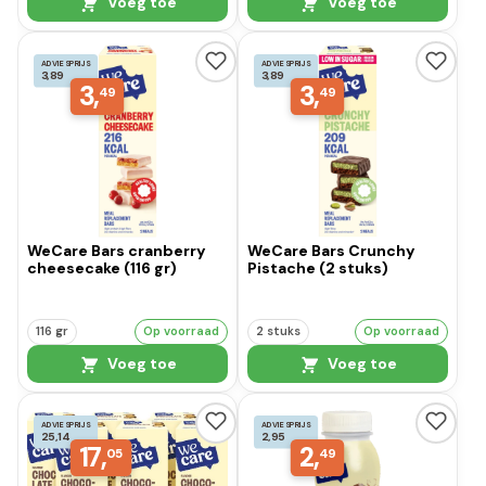
Voeg toe
Voeg toe
ADVIESPRIJS
ADVIESPRIJS
3,89
3,89
3,
3,
49
49
WeCare Bars cranberry
WeCare Bars Crunchy
cheesecake (116 gr)
Pistache (2 stuks)
116 gr
Op voorraad
2 stuks
Op voorraad
Voeg toe
Voeg toe
ADVIESPRIJS
ADVIESPRIJS
25,14
2,95
17,
2,
05
49