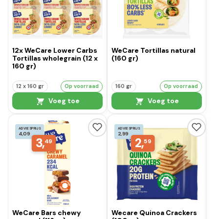
12x WeCare Lower Carbs
WeCare Tortillas natural
Tortillas wholegrain (12 x
(160 gr)
160 gr)
12 x 160 gr
Op voorraad
160 gr
Op voorraad
Voeg toe
Voeg toe
ADVIESPRIJS
ADVIESPRIJS
4,09
2,99
3,
2,
49
59
WeCare Bars chewy
Wecare Quinoa Crackers