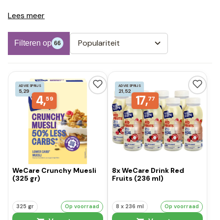
Lees meer
Populariteit
Filteren op
66
ADVIESPRIJS
ADVIESPRIJS
5,29
21,52
4,
17,
59
77
WeCare Crunchy Muesli
8x WeCare Drink Red
(325 gr)
Fruits (236 ml)
325 gr
Op voorraad
8 x 236 ml
Op voorraad