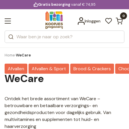
KD.
Gratis bezorging
voor 20:00 uur besteld
vanaf € 74,95
Bekijk alle resultaten
extra
Zoeken
0
Categorieën
Inloggen
Merken
Home
WeCare
›
Afvallen
Afvallen & Sport
Brood & Crackers
Choc
WeCare
Ontdek het brede assortiment van WeCare –
betrouwbare en betaalbare verzorgings- en
gezondheidsproducten voor dagelijks gebruik. Van
multivitamines en supplementen tot huid- en
haarverzorging