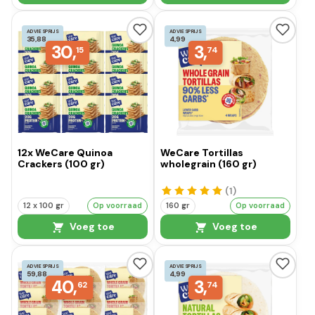
ADVIESPRIJS
ADVIESPRIJS
35,88
4,99
30,
3,
15
74
12x WeCare Quinoa
WeCare Tortillas
Crackers (100 gr)
wholegrain (160 gr)
(1
)
12 x 100 gr
Op voorraad
160 gr
Op voorraad
Voeg toe
Voeg toe
ADVIESPRIJS
ADVIESPRIJS
59,88
4,99
40,
3,
62
74