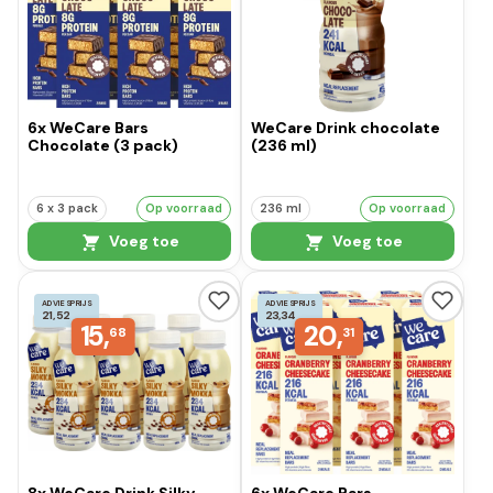
6x WeCare Bars
WeCare Drink chocolate
Chocolate (3 pack)
(236 ml)
6 x 3 pack
Op voorraad
236 ml
Op voorraad
Voeg toe
Voeg toe
ADVIESPRIJS
ADVIESPRIJS
21,52
23,34
15,
20,
68
31