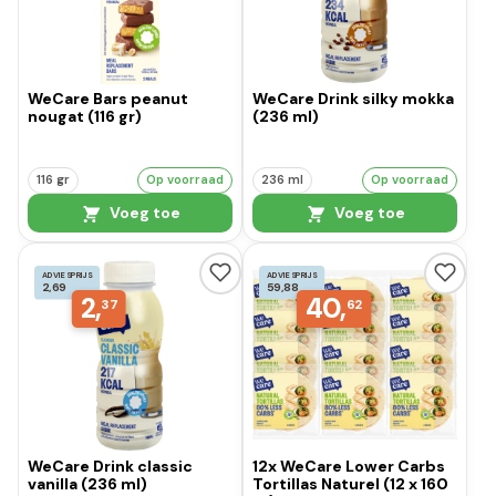
WeCare Bars peanut
WeCare Drink silky mokka
nougat (116 gr)
(236 ml)
116 gr
Op voorraad
236 ml
Op voorraad
Voeg toe
Voeg toe
ADVIESPRIJS
ADVIESPRIJS
2,69
59,88
2,
40,
37
62
WeCare Drink classic
12x WeCare Lower Carbs
vanilla (236 ml)
Tortillas Naturel (12 x 160