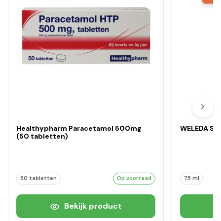
Healthypharm Paracetamol 500mg
WELEDA Sal
(50 tabletten)
50 tabletten
Op voorraad
75 ml
Bekijk product