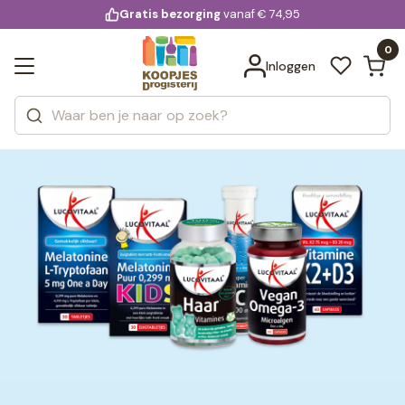
KD.
Gratis bezorging
voor 20:00 uur besteld
vanaf € 74,95
Bekijk alle resultaten
extra
Zoeken
0
Categorieën
Inloggen
Merken