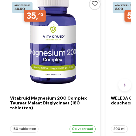
ADVIESPRIJS
ADVIESPRIJS
49,90
8,99
35,
5,
43
Vitakruid Magnesium 200 Complex
WELEDA Cal
Tauraat Malaat Bisglycinaat (180
douchecre
tabletten)
180 tabletten
Op voorraad
200 ml