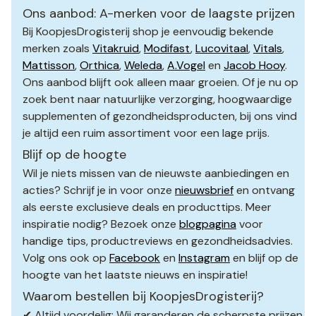
Ons aanbod: A-merken voor de laagste prijzen
Bij KoopjesDrogisterij shop je eenvoudig bekende
merken zoals
Vitakruid
,
Modifast
,
Lucovitaal
,
Vitals
,
Mattisson
,
Orthica
,
Weleda
,
A.Vogel
en
Jacob Hooy
.
Ons aanbod blijft ook alleen maar groeien. Of je nu op
zoek bent naar natuurlijke verzorging, hoogwaardige
supplementen of gezondheidsproducten, bij ons vind
je altijd een ruim assortiment voor een lage prijs.
Blijf op de hoogte
Wil je niets missen van de nieuwste aanbiedingen en
acties? Schrijf je in voor onze
nieuwsbrief
en ontvang
als eerste exclusieve deals en producttips. Meer
inspiratie nodig? Bezoek onze
blogpagina
voor
handige tips, productreviews en gezondheidsadvies.
Volg ons ook op
Facebook
en
Instagram
en blijf op de
hoogte van het laatste nieuws en inspiratie!
Waarom bestellen bij KoopjesDrogisterij?
✔ Altijd voordelig: Wij garanderen de scherpste prijzen