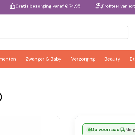
KD.
Profiteer van ex
Gratis bezorging
vanaf € 74,95
extra
ementen
Zwanger & Baby
Verzorging
Beauty
Et
)
Op voorraad
·
Morge