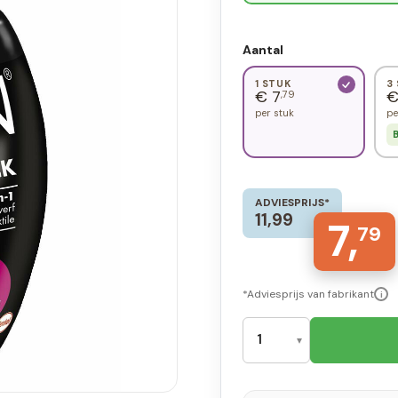
Aantal
1 STUK
3
€ 7
€
,79
per stuk
pe
B
ADVIESPRIJS*
11,99
7,
79
*Adviesprijs van fabrikant
i