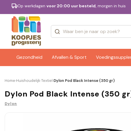
Op werkdagen
voor 20:00 uur besteld
, morgen in huis
Categorieën
Merken
Gezondheid
Afvallen & Sport
Voedingssuppl
Home
Huishoudelijk
Textiel
Dylon Pod Black Intense (350 gr)
›
›
›
Dylon Pod Black Intense (350 gr
Dylon