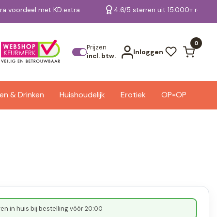
tra voordeel met KD.extra
4.6/5 sterren uit 15.000+ review
Bekijk alle resultaten
0
Prijzen
Inloggen
incl. btw.
en & Drinken
Huishoudelijk
Erotiek
OP=OP
n in huis bij bestelling vóór 20:00