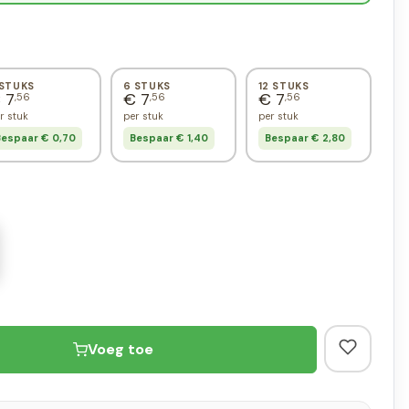
 STUKS
6 STUKS
12 STUKS
 7
€ 7
€ 7
,56
,56
,56
r stuk
per stuk
per stuk
espaar € 0,70
Bespaar € 1,40
Bespaar € 2,80
Voeg toe