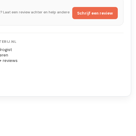
t? Laat een review achter en help andere
Schrijf een review
ERIJ.NL
rogist
eren
+ reviews