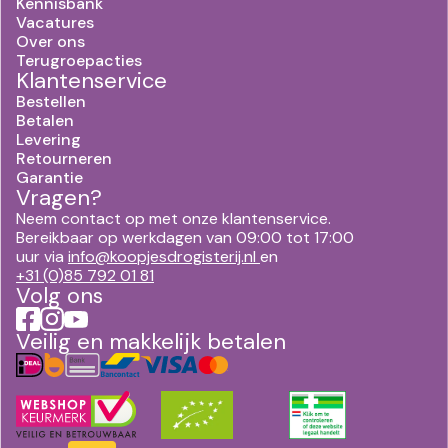
Kennisbank
Vacatures
Over ons
Terugroepacties
Klantenservice
Bestellen
Betalen
Levering
Retourneren
Garantie
Vragen?
Neem contact op met onze klantenservice.
Bereikbaar op werkdagen van 09:00 tot 17:00
uur via
info@koopjesdrogisterij.nl
en
+31 (0)85 792 01 81
Volg ons
Veilig en makkelijk betalen