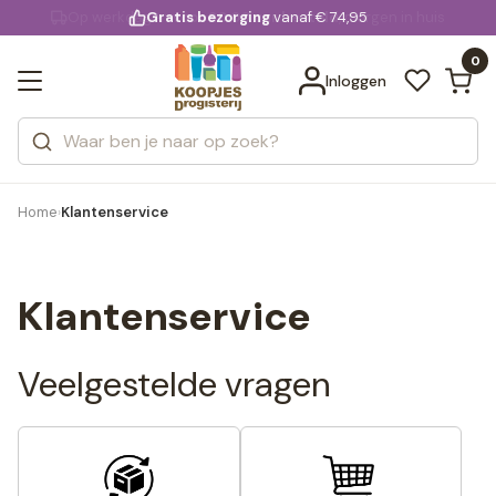
KD.
Gratis bezorging
voor 20:00 uur besteld
vanaf € 74,95
Bekijk alle resultaten
extra
Zoeken
0
Categorieën
Inloggen
Merken
Home
Klantenservice
›
Klantenservice
Veelgestelde vragen