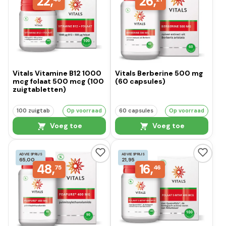
22,
26,
Vitals Vitamine B12 1000
Vitals Berberine 500 mg
mcg folaat 500 mcg (100
(60 capsules)
zuigtabletten)
100 zuigtab
Op voorraad
60 capsules
Op voorraad
Voeg toe
Voeg toe
ADVIESPRIJS
ADVIESPRIJS
65,00
21,95
48,
16,
75
46