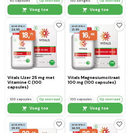
60 capsules
Op voorraad
150 softgels
Op voorraad
Voeg toe
Voeg toe
ADVIESPRIJS
ADVIESPRIJS
24,95
21,95
18,
16,
71
46
Vitals IJzer 25 mg met
Vitals Magnesiumcitraat
Vitamine C (100
100 mg (100 capsules)
capsules)
100 capsules
Op voorraad
100 capsules
Op voorraad
Voeg toe
Voeg toe
ADVIESPRIJS
ADVIESPRIJS
29,95
34,95
46
21