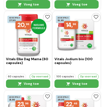
Voeg toe
Voeg toe
ADVIESPRIJS
ADVIESPRIJS
27,95
19,95
20,
14,
96
96
Vitals Elke Dag Mama (60
Vitals Jodium bio (100
capsules)
capsules)
60 capsules
Op voorraad
100 capsules
Op voorraad
Voeg toe
Voeg toe
ADVIESPRIJS
ADVIESPRIJS
31,95
29,95
23,
22,
96
46