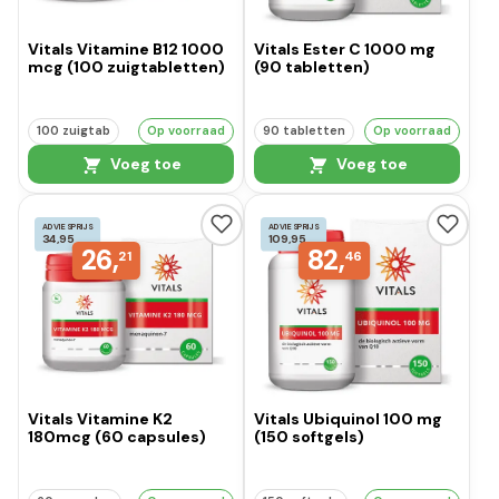
Vitals Vitamine B12 1000
Vitals Ester C 1000 mg
mcg (100 zuigtabletten)
(90 tabletten)
100 zuigtab
Op voorraad
90 tabletten
Op voorraad
Voeg toe
Voeg toe
ADVIESPRIJS
ADVIESPRIJS
34,95
109,95
26,
82,
21
46
Vitals Vitamine K2
Vitals Ubiquinol 100 mg
180mcg (60 capsules)
(150 softgels)