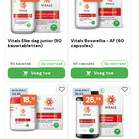
Vitals Elke dag junior (90
Vitals Boswellia - AF (60
kauwtabletten)
capsules)
90 kauwtab
Op voorraad
60 capsules
Op voorraad
Voeg toe
Voeg toe
ADVIESPRIJS
ADVIESPRIJS
24,95
35,95
18,
26,
71
96