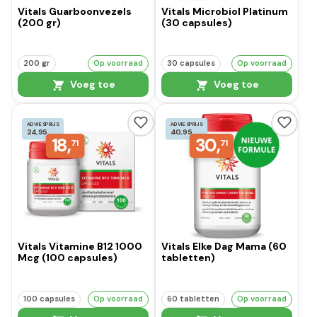
Vitals Guarboonvezels
Vitals Microbiol Platinum
(200 gr)
(30 capsules)
200 gr
Op voorraad
30 capsules
Op voorraad
Voeg toe
Voeg toe
ADVIESPRIJS
ADVIESPRIJS
24,95
40,95
18,
30,
71
71
Vitals Vitamine B12 1000
Vitals Elke Dag Mama (60
Mcg (100 capsules)
tabletten)
100 capsules
Op voorraad
60 tabletten
Op voorraad