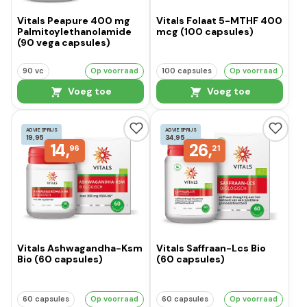
Vitals Peapure 400 mg
Vitals Folaat 5-MTHF 400
Palmitoylethanolamide
mcg (100 capsules)
(90 vega capsules)
90 vc
Op voorraad
100 capsules
Op voorraad
Voeg toe
Voeg toe
ADVIESPRIJS
ADVIESPRIJS
19,95
34,95
14,
26,
96
21
Vitals Ashwagandha-Ksm
Vitals Saffraan-Lcs Bio
Bio (60 capsules)
(60 capsules)
60 capsules
Op voorraad
60 capsules
Op voorraad