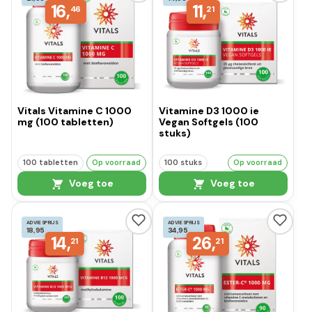
16,
11,
46
21
Vitals Vitamine C 1000
Vitamine D3 1000 ie
mg (100 tabletten)
Vegan Softgels (100
stuks)
100 tabletten
Op voorraad
100 stuks
Op voorraad
Voeg toe
Voeg toe
ADVIESPRIJS
ADVIESPRIJS
18,95
34,95
14,
26,
21
21