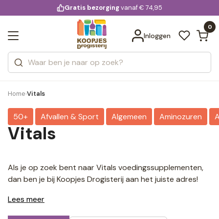
KD.
Gratis bezorging
voor 20:00 uur besteld
vanaf € 74,95
Bekijk alle resultaten
extra
Zoeken
0
Categorieën
Inloggen
Merken
Home
Vitals
›
50+
Afvallen & Sport
Algemeen
Aminozuren
A
Vitals
Als je op zoek bent naar Vitals voedingssupplementen,
dan ben je bij Koopjes Drogisterij aan het juiste adres!
Lees meer