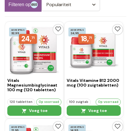
Populariteit
Filteren op
460
ADVIESPRIJS
ADVIESPRIJS
32,95
24,95
24,
18,
71
71
Vitals
Vitals Vitamine B12 2000
Magnesiumbisglycinaat
mcg (100 zuigtabletten)
100 mg (120 tabletten)
120 tabletten
Op voorraad
100 zuigtab
Op voorraad
Voeg toe
Voeg toe
ADVIESPRIJS
ADVIESPRIJS
21,95
14,95