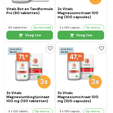
Vitals Bot en Tandformule
2x Vitals
Pro (60 tabletten)
Magnesiumcitraat 100
mg (100 capsules)
60 tabletten
Op voorraad
2 x 100 capsules
Op voorraad
Voeg toe
Voeg toe
ADVIESPRIJS
ADVIESPRIJS
98,85
65,85
71,
47,
91
90
3x Vitals
3x Vitals
Magnesiumbisglycinaat
Magnesiumcitraat 100
100 mg (120 tabletten)
mg (100 capsules)
3 x 120 tabletten
Op voorraad
3 x 100 capsules
Op voorraad