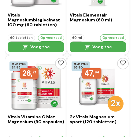
Vitals
Vitals Elementair
Magnesiumbisglycinaat
Magnesium (60 ml)
100 mg (60 tabletten)
60 tabletten
Op voorraad
60 ml
Op voorraad
Voeg toe
Voeg toe
ADVIESPRIJS
ADVIESPRIJS
34,95
65,90
26,
47,
21
94
Vitals Vitamine C Met
2x Vitals Magnesium
Magnesium (90 capsules)
sport (120 tabletten)