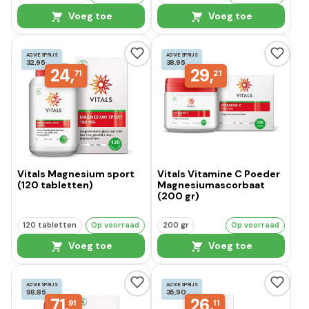
Voeg toe
Voeg toe
ADVIESPRIJS
ADVIESPRIJS
32,95
38,95
24,
29,
71
21
Vitals Magnesium sport
Vitals Vitamine C Poeder
(120 tabletten)
Magnesiumascorbaat
(200 gr)
120 tabletten
Op voorraad
200 gr
Op voorraad
Voeg toe
Voeg toe
ADVIESPRIJS
ADVIESPRIJS
98,85
35,90
71,
26,
91
11