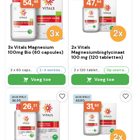
54,
47,
45
94
3x Vitals Magnesium
2x Vitals
100mg Bio (60 capsules)
Magnesiumbisglycinaat
100 mg (120 tabletten)
3 x 60 capsules
2-4 werkdagen
2 x 120 tabletten
Op voorraad
Voeg toe
Voeg toe
ADVIESPRIJS
ADVIESPRIJS
34,95
43,90
26,
31,
21
93