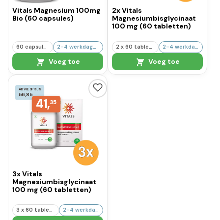
Vitals Magnesium 100mg
2x Vitals
Bio (60 capsules)
Magnesiumbisglycinaat
100 mg (60 tabletten)
60 capsules
2-4 werkdagen
2 x 60 tabletten
2-4 werkdagen
Voeg toe
Voeg toe
ADVIESPRIJS
56,85
41,
35
3x Vitals
Magnesiumbisglycinaat
100 mg (60 tabletten)
3 x 60 tabletten
2-4 werkdagen