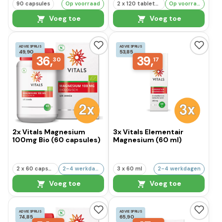
90 capsules
Op voorraad
2 x 120 tabletten
Op voorraad
Voeg toe
Voeg toe
ADVIESPRIJS
ADVIESPRIJS
49,90
53,85
36,
39,
30
17
2x Vitals Magnesium
3x Vitals Elementair
100mg Bio (60 capsules)
Magnesium (60 ml)
2 x 60 capsules
2-4 werkdagen
3 x 60 ml
2-4 werkdagen
Voeg toe
Voeg toe
ADVIESPRIJS
ADVIESPRIJS
74,85
65,90