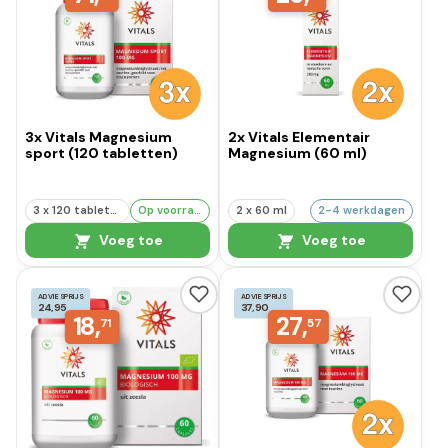
3x Vitals Magnesium
2x Vitals Elementair
sport (120 tabletten)
Magnesium (60 ml)
3 x 120 tabletten
Op voorraad
2 x 60 ml
2-4 werkdagen
Voeg toe
Voeg toe
ADVIESPRIJS
ADVIESPRIJS
24,95
37,90
18,
27,
71
57