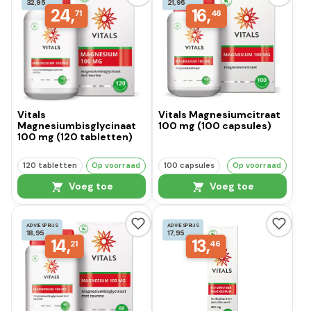
32,95
21,95
24,
16,
71
46
Vitals
Vitals Magnesiumcitraat
Magnesiumbisglycinaat
100 mg (100 capsules)
100 mg (120 tabletten)
120 tabletten
Op voorraad
100 capsules
Op voorraad
Voeg toe
Voeg toe
ADVIESPRIJS
ADVIESPRIJS
18,95
17,95
14,
13,
21
46