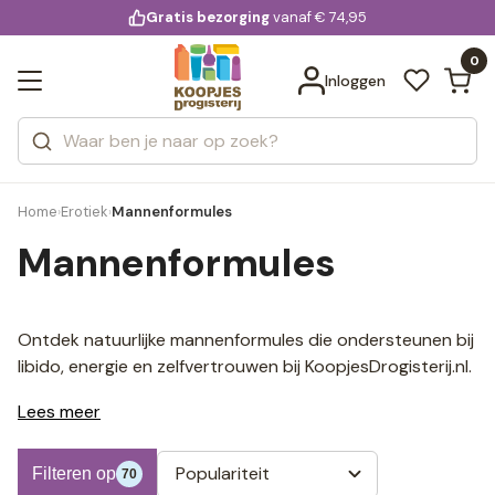
KD.
Gratis bezorging
voor 20:00 uur besteld
vanaf € 74,95
Bekijk alle resultaten
extra
Zoeken
0
Categorieën
Inloggen
Merken
Home
Erotiek
Mannenformules
›
›
Mannenformules
Ontdek natuurlijke mannenformules die ondersteunen bij
libido, energie en zelfvertrouwen bij KoopjesDrogisterij.nl.
Lees meer
Populariteit
Filteren op
70