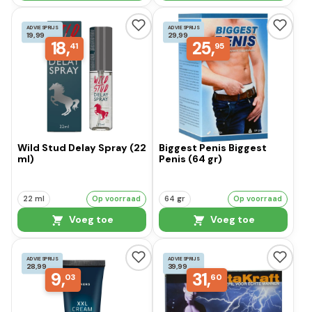
ADVIESPRIJS
ADVIESPRIJS
19,99
29,99
18,
25,
41
95
Wild Stud Delay Spray (22
Biggest Penis Biggest
ml)
Penis (64 gr)
22 ml
Op voorraad
64 gr
Op voorraad
Voeg toe
Voeg toe
ADVIESPRIJS
ADVIESPRIJS
28,99
39,99
9,
31,
03
60