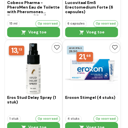
Cobeco Pharma -
Lucovitaal Em5
PheroMen Eau de Toilette
Erectomedium Forte (6
with Pheromones
capsules)
Transparant (15 ml)
15 ml
Op voorraad
6 capsules
Op voorraad
Voeg toe
Voeg toe
13,
ADVIESPRIJS
13
29,50
21,
68
Eros Stud Delay Spray (1
Eroxon Stimgel (4 stuks)
stuk)
1 stuk
Op voorraad
4 stuks
Op voorraad
Voeg toe
Voeg toe