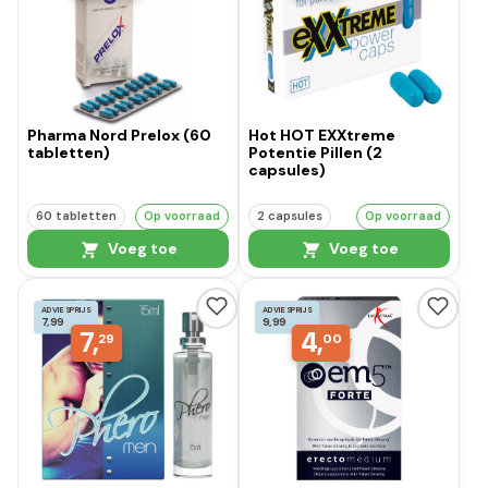
Pharma Nord Prelox (60
Hot HOT EXXtreme
tabletten)
Potentie Pillen (2
capsules)
60 tabletten
Op voorraad
2 capsules
Op voorraad
Voeg toe
Voeg toe
ADVIESPRIJS
ADVIESPRIJS
7,99
9,99
7,
4,
29
00