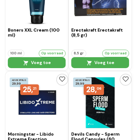
Boners XXL Cream (100
Erectakraft Erectakraft
ml)
(8,5 gr)
100 ml
Op voorraad
8,5 gr
Op voorraad
Voeg toe
Voeg toe
ADVIESPRIJS
ADVIESPRIJS
29,99
29,99
25,
28,
21
06
Morningstar - Libido
Devils Candy - Sperm
Extreme Erection
Flood Capsules (60