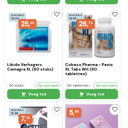
ADVIESPRIJS
ADVIESPRIJS
29,95
33,99
25,
26,
93
76
Libido Verhogers
Cobeco Pharma - Penis
Camagra XL (60 stuks)
XL Tabs Wit (60
tabletten)
60 stuks
Op voorraad
60 tabletten
Op voorraad
Voeg toe
Voeg toe
5,
ADVIESPRIJS
88
19,98
7,
76