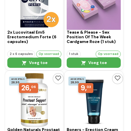
2x Lucovitaal Em5
Tease & Please - Sex
Erectomedium Forte (6
Position Of The Week
capsules)
Cardgame Roze (1 stuk)
2 x 6 capsules
Op voorraad
1 stuk
Op voorraad
Voeg toe
Voeg toe
ADVIESPRIJS
ADVIESPRIJS
28,95
28,99
26,
9,
06
03
Golden Naturals Prostaat
Boners - Erection Cream