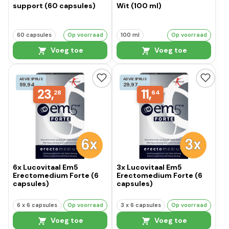
support (60 capsules)
Wit (100 ml)
60 capsules
Op voorraad
100 ml
Op voorraad
Voeg toe
Voeg toe
ADVIESPRIJS
ADVIESPRIJS
59,94
29,97
23,
11,
28
64
6x Lucovitaal Em5
3x Lucovitaal Em5
Erectomedium Forte (6
Erectomedium Forte (6
capsules)
capsules)
6 x 6 capsules
Op voorraad
3 x 6 capsules
Op voorraad
Voeg toe
Voeg toe