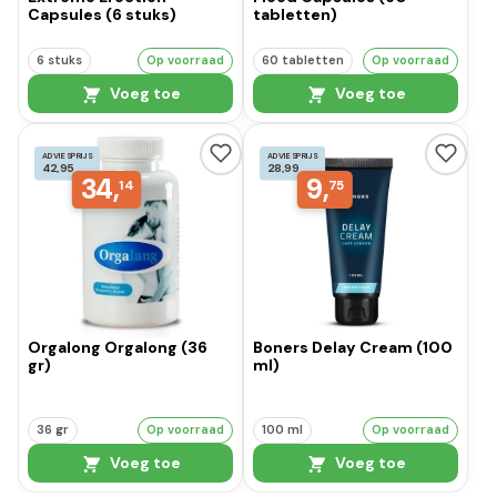
Capsules (6 stuks)
tabletten)
6 stuks
Op voorraad
60 tabletten
Op voorraad
Voeg toe
Voeg toe
ADVIESPRIJS
ADVIESPRIJS
42,95
28,99
34,
9,
14
75
Orgalong Orgalong (36
Boners Delay Cream (100
gr)
ml)
36 gr
Op voorraad
100 ml
Op voorraad
Voeg toe
Voeg toe