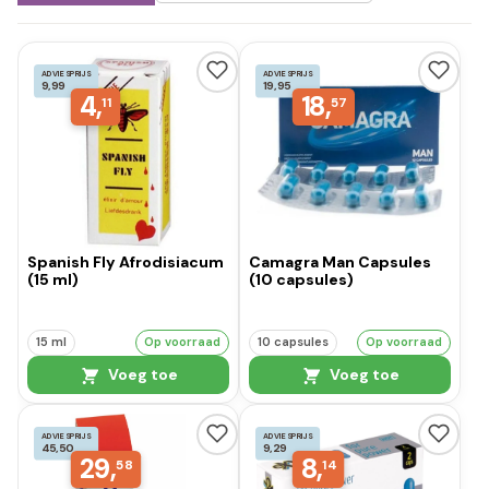
ADVIESPRIJS
ADVIESPRIJS
9,99
19,95
4,
18,
11
57
Spanish Fly Afrodisiacum
Camagra Man Capsules
(15 ml)
(10 capsules)
15 ml
Op voorraad
10 capsules
Op voorraad
Voeg toe
Voeg toe
ADVIESPRIJS
ADVIESPRIJS
45,50
9,29
29,
8,
58
14