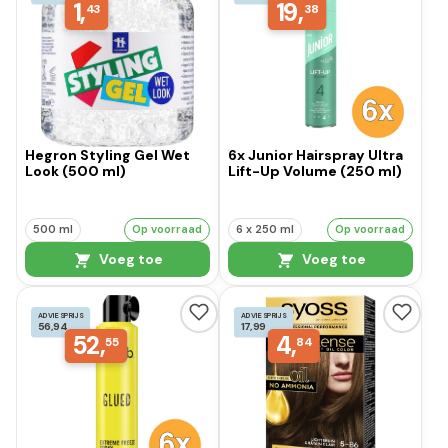
1,
19,
43
38
Hegron Styling Gel Wet
6x Junior Hairspray Ultra
Look (500 ml)
Lift-Up Volume (250 ml)
500 ml
Op voorraad
6 x 250 ml
Op voorraad
Voeg toe
Voeg toe
ADVIESPRIJS
ADVIESPRIJS
56,94
17,99
52,
4,
55
84