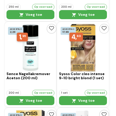
250 ml
Op voorraad
200 ml
Op voorraad
Voeg toe
Voeg toe
ADVIESPRIJS
ADVIESPRIJS
2,29
17,99
1,
4,
95
60
Sence Nagellakremover
Syoss Color cleo intense
Aceton (200 ml)
9-10 bright blond (1 set)
200 ml
Op voorraad
1 set
Op voorraad
Voeg toe
Voeg toe
ADVIESPRIJS
ADVIESPRIJS