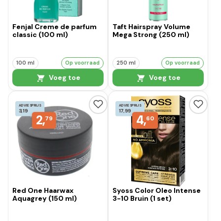
Fenjal Creme de parfum
Taft Hairspray Volume
classic (100 ml)
Mega Strong (250 ml)
100 ml
Op voorraad
250 ml
Op voorraad
Voeg toe
Voeg toe
ADVIESPRIJS
ADVIESPRIJS
3,19
17,99
2,
4,
79
60
Red One Haarwax
Syoss Color Oleo Intense
Aquagrey (150 ml)
3-10 Bruin (1 set)