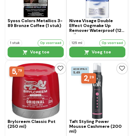
Syoss Colors Metallics 3-
Nivea Visage Double
89 Bronze Coffee (1 stuk)
Effect Oogmake Up
Remover Waterproof (125
ml)
1 stuk
Op voorraad
125 ml
Op voorraad
Voeg toe
Voeg toe
5,
ADVIESPRIJS
79
5,49
2,
29
Brylcreem Classic Pot
Taft Styling Power
(250 ml)
Mousse Cashmere (200
ml)