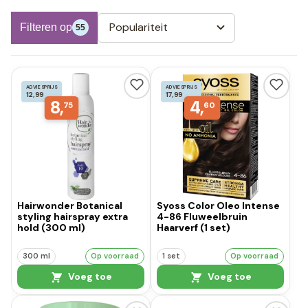
Populariteit
Filteren op
55
ADVIESPRIJS
ADVIESPRIJS
12,99
17,99
8,
4,
75
60
Hairwonder Botanical
Syoss Color Oleo Intense
styling hairspray extra
4-86 Fluweelbruin
hold (300 ml)
Haarverf (1 set)
300 ml
Op voorraad
1 set
Op voorraad
Voeg toe
Voeg toe