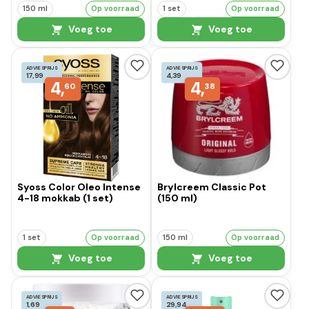
150 ml
Op voorraad
1 set
Op voorraad
Voeg toe
Voeg toe
ADVIESPRIJS
ADVIESPRIJS
17,99
4,39
4,
4,
60
38
Syoss Color Oleo Intense
Brylcreem Classic Pot
4-18 mokkab (1 set)
(150 ml)
1 set
Op voorraad
150 ml
Op voorraad
Voeg toe
Voeg toe
ADVIESPRIJS
ADVIESPRIJS
1,69
29,94