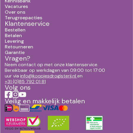
Kennisbank
Vacatures
Over ons
Terugroepacties
Klantenservice
Bestellen
Betalen
Levering
Retourneren
Garantie
Vragen?
Neem contact op met onze klantenservice.
Bereikbaar op werkdagen van 09:00 tot 17:00
uur via
info@koopjesdrogisterij.nl
en
+31 (0)85 792 01 81
Volg ons
Veilig en makkelijk betalen