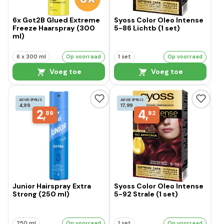
6x Got2B Glued Extreme
Syoss Color Oleo Intense
Freeze Haarspray (300
5-86 Lichtb (1 set)
ml)
6 x 300 ml
Op voorraad
1 set
Op voorraad
Voeg toe
Voeg toe
ADVIESPRIJS
ADVIESPRIJS
4,99
17,99
2,
4,
89
82
Junior Hairspray Extra
Syoss Color Oleo Intense
Strong (250 ml)
5-92 Strale (1 set)
250 ml
Op voorraad
1 set
Op voorraad