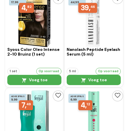
17,99
44,95
4,
39,
82
46
Syoss Color Oleo Intense
Nanolash Peptide Eyelash
2-10 Bruinz (1 set)
Serum (5 ml)
1 set
Op voorraad
5 ml
Op voorraad
Voeg toe
Voeg toe
ADVIESPRIJS
ADVIESPRIJS
9,99
6,99
7,
4,
49
12