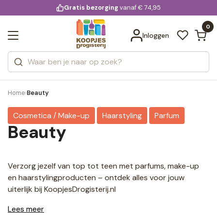
KD.
Gratis bezorging
voor 20:00 uur besteld
vanaf € 74,95
Bekijk alle resultaten
extra
Zoeken
0
Categorieën
Inloggen
Merken
Home
Beauty
›
Cosmetica / Make-up
Haarstyling
Parfum
Beauty
Verzorg jezelf van top tot teen met parfums, make-up
en haarstylingproducten – ontdek alles voor jouw
uiterlijk bij KoopjesDrogisterij.nl
Lees meer