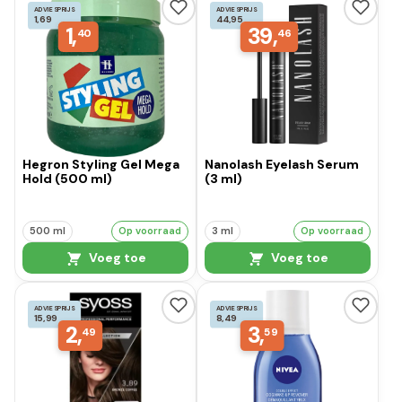
ADVIESPRIJS
ADVIESPRIJS
1,69
44,95
1,
39,
40
46
Hegron Styling Gel Mega
Nanolash Eyelash Serum
Hold (500 ml)
(3 ml)
500 ml
Op voorraad
3 ml
Op voorraad
Voeg toe
Voeg toe
ADVIESPRIJS
ADVIESPRIJS
15,99
8,49
2,
3,
49
59