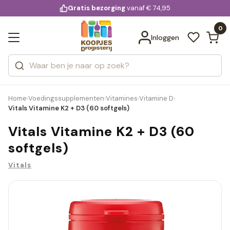
KD.
Gratis bezorging
voor 20:00 uur besteld
vanaf € 74,95
Bekijk alle resultaten
extra
Zoeken
0
Categorieën
Inloggen
Merken
Home
Voedingssupplementen
Vitamines
Vitamine D
›
›
›
›
Vitals Vitamine K2 + D3 (60 softgels)
Vitals Vitamine K2 + D3 (60
softgels)
Vitals