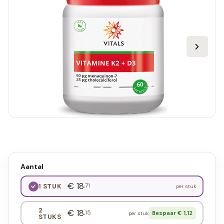
Aantal
€ 18
,71
1 STUK
per stuk
2
€ 18
,15
Bespaar € 1,12
per stuk
STUKS