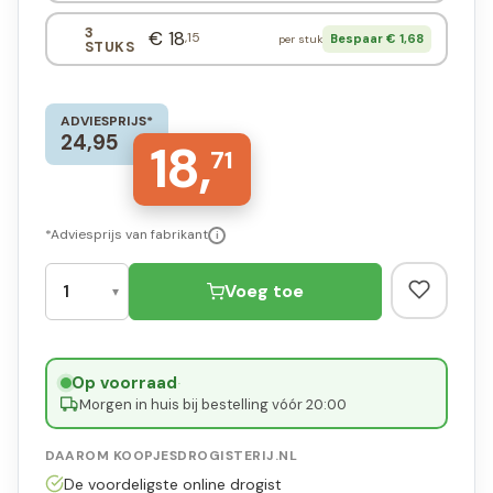
3
€ 18
,15
Bespaar € 1,68
per stuk
STUKS
ADVIESPRIJS*
24,95
18,
71
*Adviesprijs van fabrikant
i
Voeg toe
Op voorraad
·
Morgen in huis bij bestelling vóór 20:00
DAAROM KOOPJESDROGISTERIJ.NL
De voordeligste online drogist