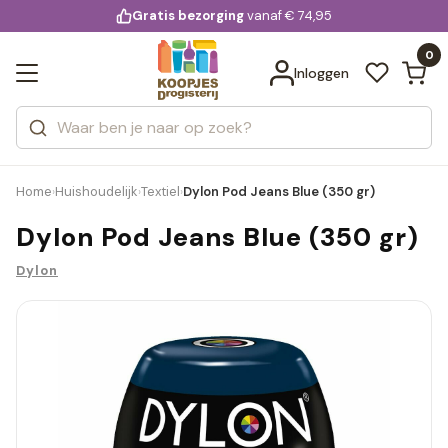
KD.
Gratis bezorging
voor 20:00 uur besteld
vanaf € 74,95
Bekijk alle resultaten
extra
Zoeken
0
Categorieën
Inloggen
Merken
Home
Huishoudelijk
Textiel
Dylon Pod Jeans Blue (350 gr)
›
›
›
Dylon Pod Jeans Blue (350 gr)
Dylon