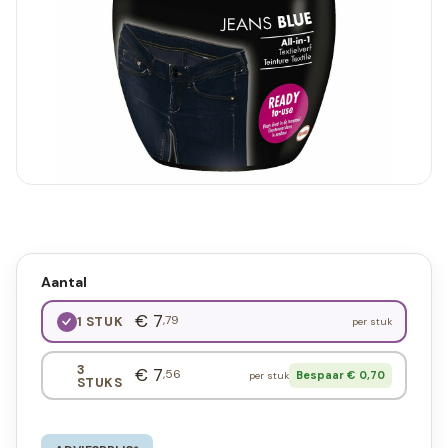
Aantal
€ 7
,79
1 STUK
per stuk
3
€ 7
,56
Bespaar € 0,70
per stuk
STUKS