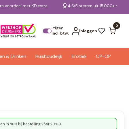
tra voordeel met KD.extra
4.6/5 sterren uit 15.000+ review
Bekijk alle resultaten
0
Prijzen
Inloggen
incl. btw.
en & Drinken
Huishoudelijk
Erotiek
OP=OP
n in huis bij bestelling vóór 20:00