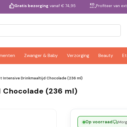
KD.
Profiteer van ex
Gratis bezorging
vanaf € 74,95
extra
ementen
Zwanger & Baby
Verzorging
Beauty
Et
t Intensive Drinkmaaltijd Chocolade (236 ml)
d Chocolade (236 ml)
Op voorraad
·
Morge