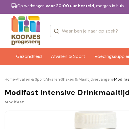
Op werkdagen
voor 20:00 uur besteld
, morgen in huis
Categorieën
Merken
Gezondheid
Afvallen & Sport
Voedingssuppl
Home
Afvallen & Sport
Afvallen
Shakes & Maaltijdvervangers
Modifas
›
›
›
›
Modifast Intensive Drinkmaaltij
Modifast