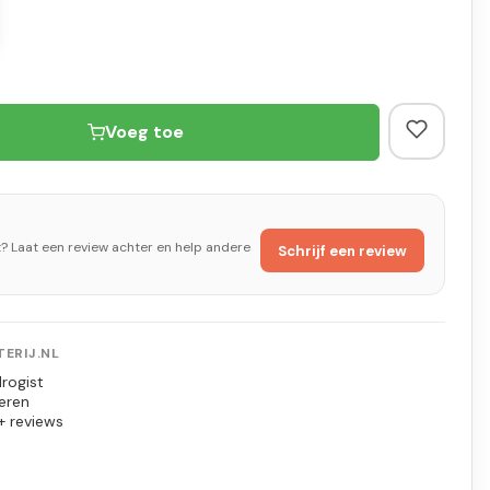
Voeg toe
t? Laat een review achter en help andere
Schrijf een review
ERIJ.NL
rogist
eren
+ reviews