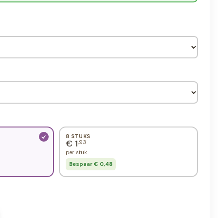
8 STUKS
€ 1
,93
per stuk
Bespaar € 0,48