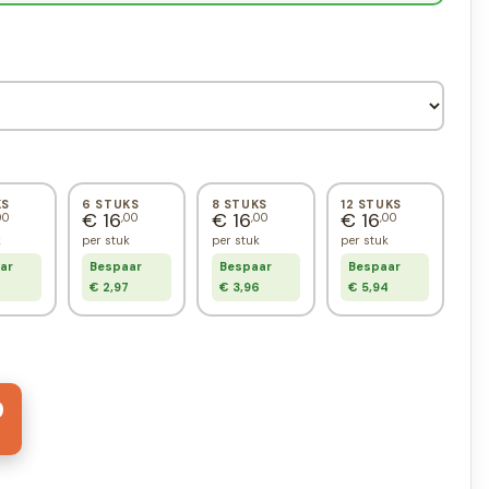
KS
6 STUKS
8 STUKS
12 STUKS
€ 16
€ 16
€ 16
00
,00
,00
,00
k
per stuk
per stuk
per stuk
ar
Bespaar
Bespaar
Bespaar
€ 2,97
€ 3,96
€ 5,94
9