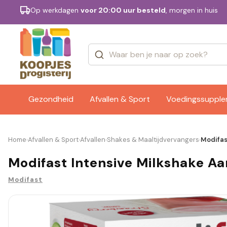
Op werkdagen
voor 20:00 uur besteld
, morgen in huis
Categorieën
Merken
Gezondheid
Afvallen & Sport
Voedingssuppl
Home
Afvallen & Sport
Afvallen
Shakes & Maaltijdvervangers
Modifas
›
›
›
›
Modifast Intensive Milkshake Aa
Modifast