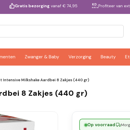
KD.
Profiteer van ex
Gratis bezorging
vanaf € 74,95
extra
ementen
Zwanger & Baby
Verzorging
Beauty
Et
t Intensive Milkshake Aardbei 8 Zakjes (440 gr)
rdbei 8 Zakjes (440 gr)
Op voorraad
·
Morge