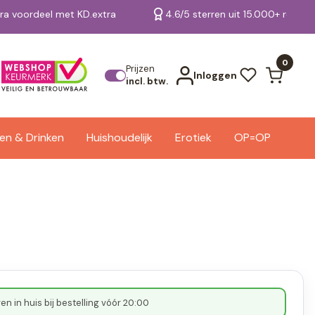
tra voordeel met KD.extra
4.6/5 sterren uit 15.000+ review
Bekijk alle resultaten
0
Prijzen
Inloggen
incl. btw.
en & Drinken
Huishoudelijk
Erotiek
OP=OP
n in huis bij bestelling vóór 20:00