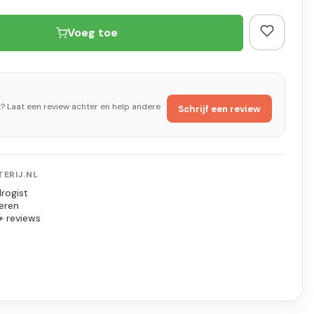
Voeg toe
t? Laat een review achter en help andere
Schrijf een review
ERIJ.NL
rogist
eren
+ reviews