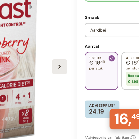
Smaak
Aantal
1 STUK
4 STU
€ 16
€ 16
,49
,
per stuk
per stu
Bespa
€ 1,98
ADVIESPRIJS*
24,19
16,
4
*Adviesprijs van fabrikant
i