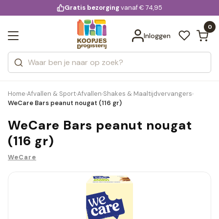
KD.
Gratis bezorging
voor 20:00 uur besteld
vanaf € 74,95
Bekijk alle resultaten
extra
Zoeken
0
Categorieën
Inloggen
Merken
Home
Afvallen & Sport
Afvallen
Shakes & Maaltijdvervangers
›
›
›
›
WeCare Bars peanut nougat (116 gr)
WeCare Bars peanut nougat
(116 gr)
WeCare