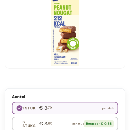
Aantal
€ 3
,79
1 STUK
per stuk
6
€ 3
,68
Bespaar € 0,68
per stuk
STUKS