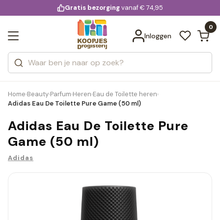
KD.
Gratis bezorging
voor 20:00 uur besteld
vanaf € 74,95
Bekijk alle resultaten
extra
Zoeken
0
Categorieën
Inloggen
Merken
Home
Beauty
Parfum
Heren
Eau de Toilette heren
›
›
›
›
›
Adidas Eau De Toilette Pure Game (50 ml)
Adidas Eau De Toilette Pure
Game (50 ml)
Adidas