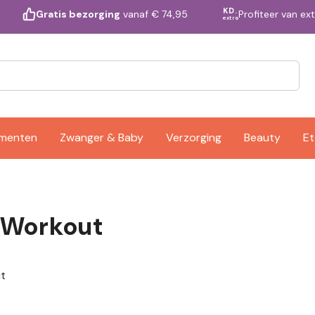
KD.
Profiteer van ex
Gratis bezorging
vanaf € 74,95
extra
ementen
Zwanger & Baby
Verzorging
Beauty
Et
-Workout
t