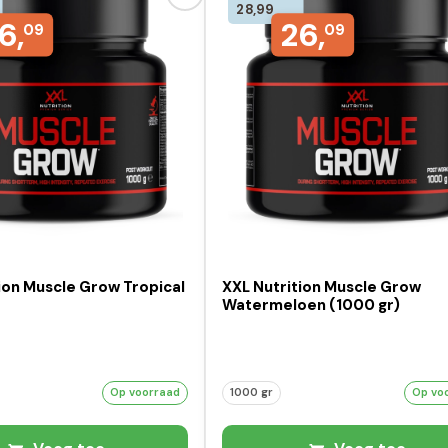
28,99
6,
26,
09
09
ion Muscle Grow Tropical
XXL Nutrition Muscle Grow
Watermeloen (1000 gr)
Op voorraad
1000 gr
Op vo