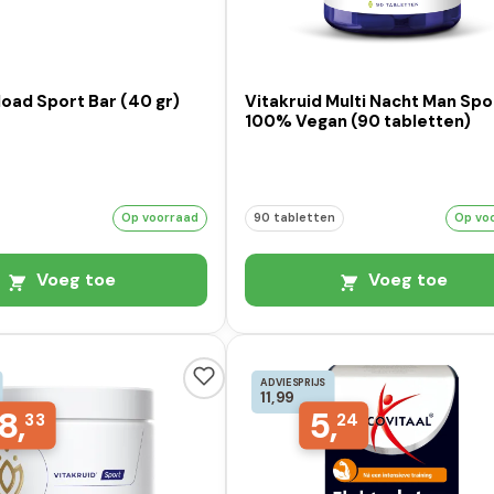
load Sport Bar (40 gr)
Vitakruid Multi Nacht Man Spo
100% Vegan (90 tabletten)
Op voorraad
90 tabletten
Op vo
Voeg toe
Voeg toe
ADVIESPRIJS
11,99
8,
5,
33
24