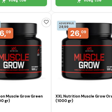
Voeg toe
Voeg toe
ADVIESPRIJS
28,99
6,
26,
09
09
tion Muscle Grow Green
XXL Nutrition Muscle Grow O
00 gr)
(1000 gr)