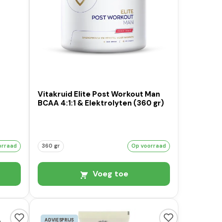
Vitakruid Elite Post Workout Man
BCAA 4:1:1 & Elektrolyten (360 gr)
orraad
360 gr
Op voorraad
Voeg toe
ADVIESPRIJS