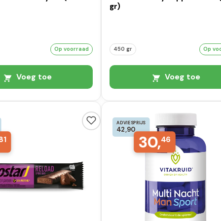
gr)
Op voorraad
450 gr
Op vo
Voeg toe
Voeg toe
ADVIESPRIJS
42,90
30,
81
46