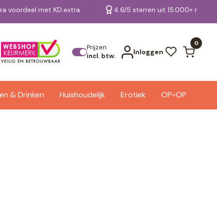
tra voordeel met KD.extra
4.6/5 sterren uit 15.000+ review
Bekijk alle resultaten
0
Prijzen
Inloggen
incl. btw.
en & Drinken
Huishoudelijk
Erotiek
OP=OP