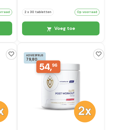
orraad
2 x 30 tabletten
Op voorraad
Voeg toe
ADVIESPRIJS
79,80
54,
96