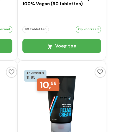
100% Vegan (90 tabletten)
orraad
90 tabletten
Op voorraad
Voeg toe
ADVIESPRIJS
11,95
10,
96