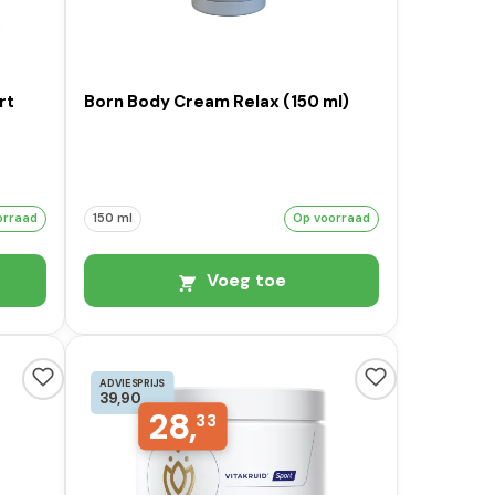
rt
Born Body Cream Relax (150 ml)
orraad
150 ml
Op voorraad
Voeg toe
ADVIESPRIJS
39,90
28,
33