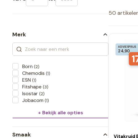
50 artikele
Merk
ADVIESPRIJS
24,90
1
Born
(2)
Chemodis
(1)
ESN
(1)
Fitshape
(3)
Isostar
(2)
Jobacom
(1)
+ Bekijk alle opties
Smaak
Vitakruid 