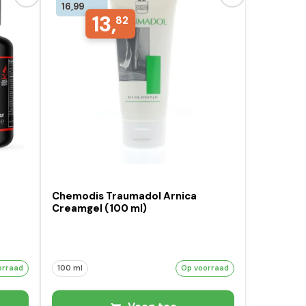
16,99
13,
82
Chemodis Traumadol Arnica
Creamgel (100 ml)
orraad
100 ml
Op voorraad