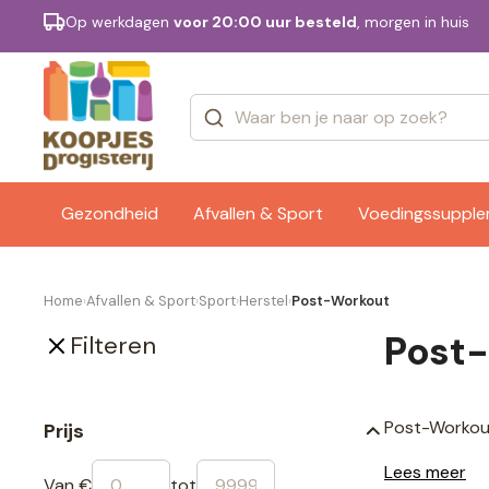
Op werkdagen
voor 20:00 uur besteld
, morgen in huis
Categorieën
Merken
Gezondheid
Afvallen & Sport
Voedingssuppl
Home
Afvallen & Sport
Sport
Herstel
Post-Workout
›
›
›
›
Post
Filteren
Post-Workou
Prijs
Lees meer
Van €
tot