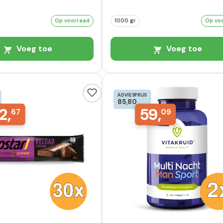
Op voorraad
1000 gr
Op vo
Voeg toe
Voeg toe
ADVIESPRIJS
85,80
2,
59,
67
09