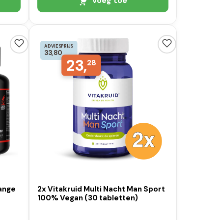
Voeg toe
ADVIESPRIJS
33,80
23,
28
range
2x Vitakruid Multi Nacht Man Sport
100% Vegan (30 tabletten)