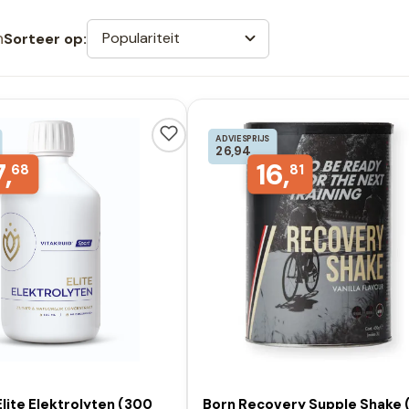
n
Populariteit
Sorteer op:
ADVIESPRIJS
26,94
7,
16,
68
81
Elite Elektrolyten (300
Born Recovery Supple Shake 