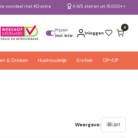
tra voordeel met KD.extra
4.6/5 sterren uit 15.000+ review
Bekijk alle resultaten
0
Prijzen
Inloggen
incl. btw.
en & Drinken
Huishoudelijk
Erotiek
OP=OP
Lijst
Weergave: