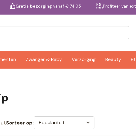
KD.
Profiteer van ex
Gratis bezorging
vanaf € 74,95
extra
ementen
Zwanger & Baby
Verzorging
Beauty
Et
ip
aat
Populariteit
Sorteer op: