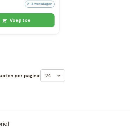
2-4 werkdagen
Voeg toe
24
ucten per pagina:
rief