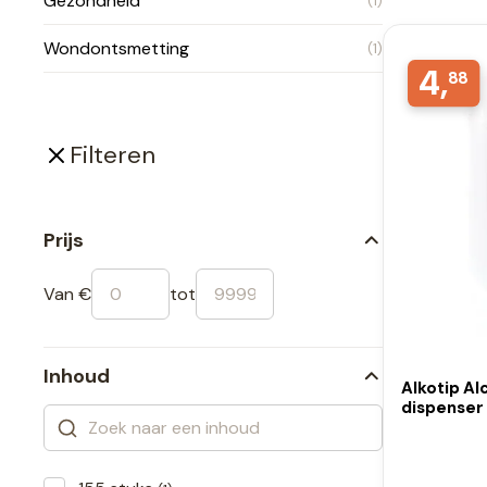
Gezondheid
(1)
Wondontsmetting
(1)
4,
88
Filteren
Prijs
Van €
tot
Inhoud
Alkotip Al
dispenser 