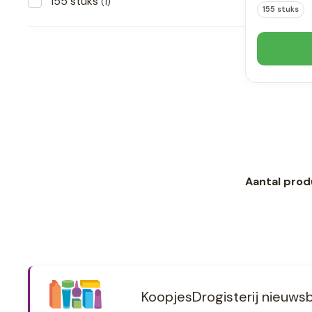
155 stuks
(1)
155 stuks
Aantal prod
KoopjesDrogisterij nieuwsb