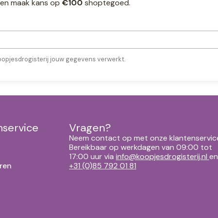
ef en maak kans op
€100
shoptegoed.
oopjesdrogisterij jouw gegevens verwerkt.
nservice
Vragen?
Neem contact op met onze klantenservic
Bereikbaar op werkdagen van 09:00 tot
17:00 uur via
info@koopjesdrogisterij.nl
en
ren
+31 (0)85 792 01 81