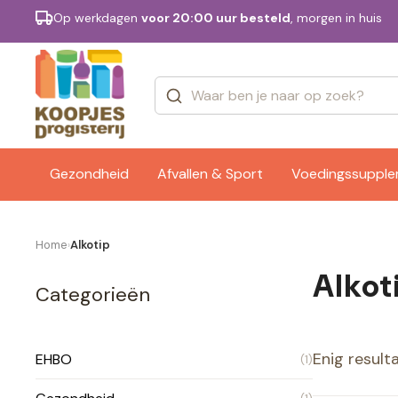
Op werkdagen
voor 20:00 uur besteld
, morgen in huis
Categorieën
Merken
Gezondheid
Afvallen & Sport
Voedingssuppl
Home
Alkotip
›
Alkot
Categorieën
Enig result
EHBO
(1)