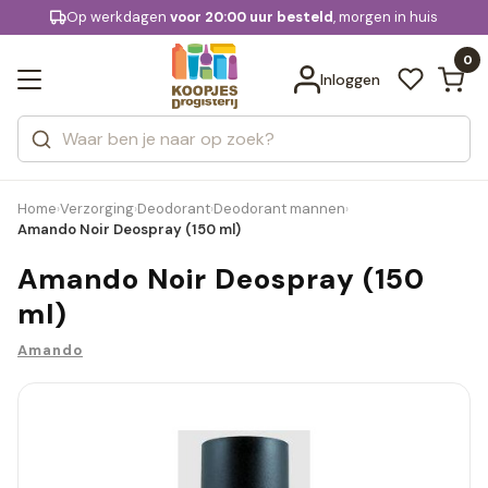
KD.
Op werkdagen
Gratis bezorging
voor 20:00 uur besteld
, morgen in huis
Bekijk alle resultaten
extra
Zoeken
0
Categorieën
Inloggen
Merken
Home
Verzorging
Deodorant
Deodorant mannen
›
›
›
›
Amando Noir Deospray (150 ml)
Amando Noir Deospray (150
ml)
Amando