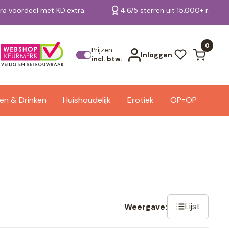
tra voordeel met KD.extra
4.6/5 sterren uit 15.000+ review
Bekijk alle resultaten
0
Prijzen
Inloggen
incl. btw.
en & Drinken
Huishoudelijk
Erotiek
OP=OP
Lijst
Weergave: