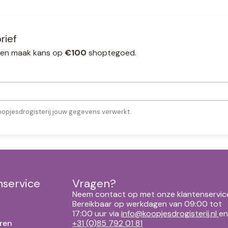
rief
ef en maak kans op
€100
shoptegoed.
oopjesdrogisterij jouw gegevens verwerkt.
nservice
Vragen?
Neem contact op met onze klantenservic
Bereikbaar op werkdagen van 09:00 tot
17:00 uur via
info@koopjesdrogisterij.nl
en
ren
+31 (0)85 792 01 81