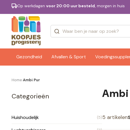
Op werkdagen
voor 20:00 uur besteld
, morgen in huis
Categorieën
Merken
Gezondheid
Afvallen & Sport
Voedingssuppl
Home
Ambi Pur
›
Ambi
Categorieën
5 artikelen
Huishoudelijk
(5)