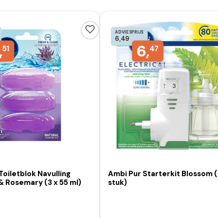
ADVIESPRIJS
6,49
,
6,
51
47
oiletblok Navulling
Ambi Pur Starterkit Blossom (
& Rosemary (3 x 55 ml)
stuk)