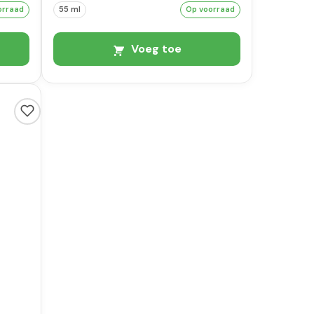
orraad
55 ml
Op voorraad
Voeg toe