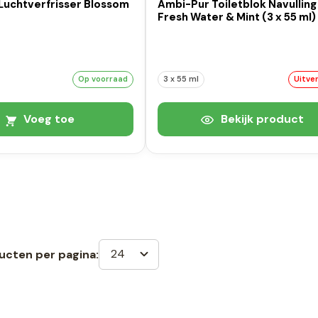
Luchtverfrisser Blossom
Ambi-Pur Toiletblok Navulling
Fresh Water & Mint (3 x 55 ml)
Op voorraad
3 x 55 ml
Uitve
Voeg toe
Bekijk product
24
ucten per pagina: