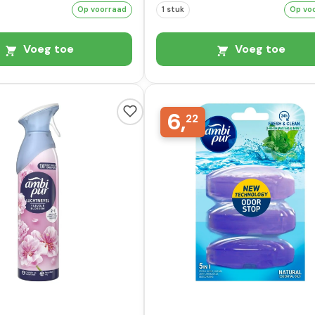
Op voorraad
1 stuk
Op vo
Voeg toe
Voeg toe
6,
22