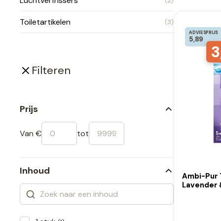
Luchtverfrissers
(2)
Toiletartikelen
(3)
ADVIESPRIJS
5,89
3
Filteren
Prijs
Van €
tot
Inhoud
Ambi-Pur T
Lavender 