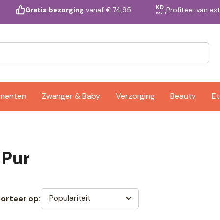
KD.
Profiteer van ex
Gratis bezorging
vanaf € 74,95
extra
ementen
Zwanger & Baby
Verzorging
Beauty
Et
 Pur
Populariteit
Sorteer op: