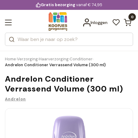
KD.
Gratis bezorging
voor 20:00 uur besteld
Profiteer van extra voordeel met KD.extra
Bekijk alle resultaten
extra
Zoeken
0
Categorieën
Inloggen
Merken
Home
Verzorging
Haarverzorging
Conditioner
›
›
›
›
Andrelon Conditioner Verrassend Volume (300 ml)
Andrelon Conditioner
Verrassend Volume (300 ml)
Andrelon