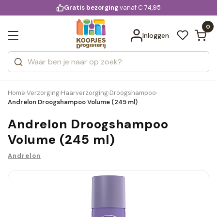
KD.
Gratis bezorging
voor 20:00 uur besteld
vanaf € 74,95
Bekijk alle resultaten
extra
Zoeken
0
Categorieën
Inloggen
Merken
Home
Verzorging
Haarverzorging
Droogshampoo
›
›
›
›
Andrelon Droogshampoo Volume (245 ml)
Andrelon Droogshampoo
Volume (245 ml)
Andrelon