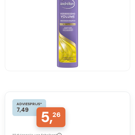
ADVIESPRIJS*
7,49
5,
26