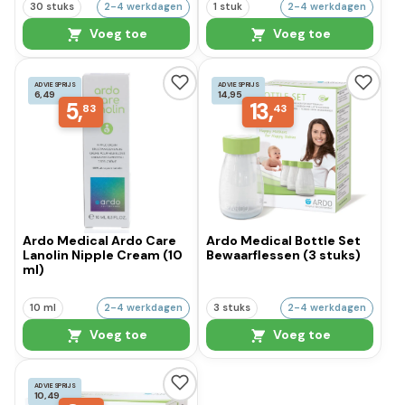
30 stuks
2-4 werkdagen
1 stuk
2-4 werkdagen
Voeg toe
Voeg toe
ADVIESPRIJS
ADVIESPRIJS
6,49
14,95
5,
13,
83
43
Ardo Medical Ardo Care
Ardo Medical Bottle Set
Lanolin Nipple Cream (10
Bewaarflessen (3 stuks)
ml)
10 ml
2-4 werkdagen
3 stuks
2-4 werkdagen
Voeg toe
Voeg toe
ADVIESPRIJS
10,49