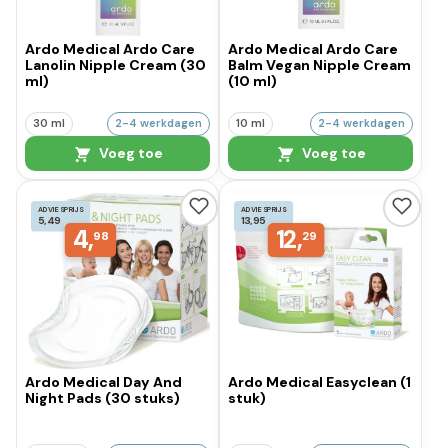
Ardo Medical Ardo Care
Ardo Medical Ardo Care
Lanolin Nipple Cream (30
Balm Vegan Nipple Cream
ml)
(10 ml)
30 ml
2-4 werkdagen
10 ml
2-4 werkdagen
Voeg toe
Voeg toe
ADVIESPRIJS
ADVIESPRIJS
5,49
13,95
4,
12,
98
29
Ardo Medical Day And
Ardo Medical Easyclean (1
Night Pads (30 stuks)
stuk)