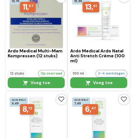
13,79
15,95
11,
13,
57
61
Ardo Medical Multi-Mam
Ardo Medical Ardo Natal
Kompressen (12 stuks)
Anti Stretch Crème (100
ml)
12 stuks
Op voorraad
100 ml
2-4 werkdagen
Voeg toe
Voeg toe
ADVIESPRIJS
ADVIESPRIJS
9,49
7,49
8,
6,
12
47