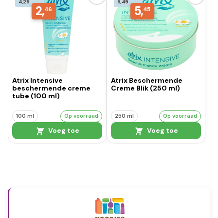
4,29
5,49
2,
5,
46
45
Atrix Intensive
Atrix Beschermende
beschermende creme
Creme Blik (250 ml)
tube (100 ml)
100 ml
Op voorraad
250 ml
Op voorraad
Voeg toe
Voeg toe