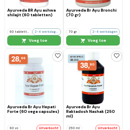
Ayurveda BR Ayu ashwa
Ayurveda Br Ayu Bronchi
shilajit (60 tabletten)
(70 gr)
60 tabletten
2-4 werkdagen
70 gr
2-4 werkdagen
Voeg toe
Voeg toe
28,
ADVIESPRIJS
66
39,00
38,
80
Ayurveda Br Ayu Hepati
Ayurveda Br Ayu
Forte (60 vega capsules)
Raktadosh Nashak (250
ml)
60 vc
Uitverkocht
250 ml
Uitverkocht