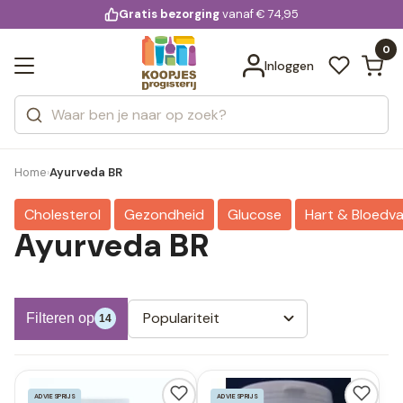
KD.
Gratis bezorging
voor 20:00 uur besteld
vanaf € 74,95
Bekijk alle resultaten
extra
Zoeken
0
Categorieën
Inloggen
Merken
Home
Ayurveda BR
›
Cholesterol
Gezondheid
Glucose
Hart & Bloedv
Ayurveda BR
Populariteit
Filteren op
14
ADVIESPRIJS
ADVIESPRIJS