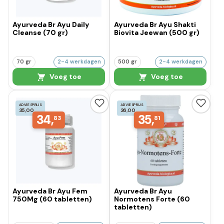
Ayurveda Br Ayu Daily
Ayurveda Br Ayu Shakti
Cleanse (70 gr)
Biovita Jeewan (500 gr)
70 gr
2-4 werkdagen
500 gr
2-4 werkdagen
Voeg toe
Voeg toe
ADVIESPRIJS
ADVIESPRIJS
35,00
36,00
34,
35,
83
81
Ayurveda Br Ayu Fem
Ayurveda Br Ayu
750Mg (60 tabletten)
Normotens Forte (60
tabletten)