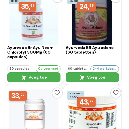
36,00
25,00
35,
24,
81
88
Ayurveda Br Ayu Neem
Ayurveda BR Ayu adeno
Chlorofyl 300Mg (60
(60 tabletten)
capsules)
60 capsules
Op voorraad
60 tabletten
2-4 werkdagen
Voeg toe
Voeg toe
33,
ADVIESPRIJS
77
44,00
43,
77