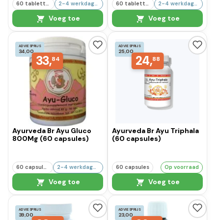
60 tabletten
2-4 werkdagen
60 tabletten
2-4 werkdagen
Voeg toe
Voeg toe
ADVIESPRIJS
ADVIESPRIJS
34,00
25,00
33,
24,
84
88
Ayurveda Br Ayu Gluco
Ayurveda Br Ayu Triphala
800Mg (60 capsules)
(60 capsules)
60 capsules
2-4 werkdagen
60 capsules
Op voorraad
Voeg toe
Voeg toe
ADVIESPRIJS
ADVIESPRIJS
39,00
23,00