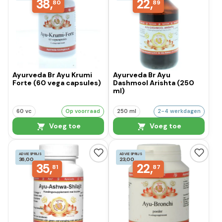
38,
22,
80
89
Ayurveda Br Ayu Krumi
Ayurveda Br Ayu
Forte (60 vega capsules)
Dashmool Arishta (250
ml)
60 vc
Op voorraad
250 ml
2-4 werkdagen
Voeg toe
Voeg toe
ADVIESPRIJS
ADVIESPRIJS
36,00
23,00
35,
22,
81
87