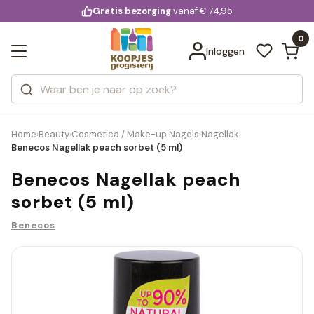
KD.
Gratis bezorging
voor 20:00 uur besteld
vanaf € 74,95
Bekijk alle resultaten
extra
Zoeken
0
Categorieën
Inloggen
Merken
Home
Beauty
Cosmetica / Make-up
Nagels
Nagellak
›
›
›
›
›
Benecos Nagellak peach sorbet (5 ml)
Benecos Nagellak peach
sorbet (5 ml)
Benecos