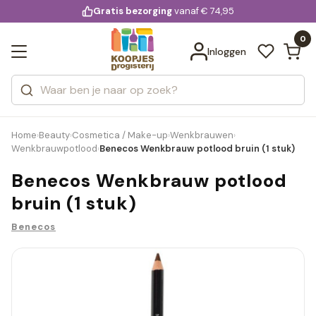
KD.
Gratis bezorging
voor 20:00 uur besteld
vanaf € 74,95
Bekijk alle resultaten
extra
Zoeken
0
Categorieën
Inloggen
Merken
Home
Beauty
Cosmetica / Make-up
Wenkbrauwen
›
›
›
›
Wenkbrauwpotlood
Benecos Wenkbrauw potlood bruin (1 stuk)
›
Benecos Wenkbrauw potlood
bruin (1 stuk)
Benecos