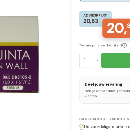
ADVIESPRIJS*
20,83
20,
*Adviesprijs van fabrikant
i
Deel jouw ervaring
Heb je dit product gebruik
klanten.
DAAROM KOOPJESDROGIST
De voordeligste online d