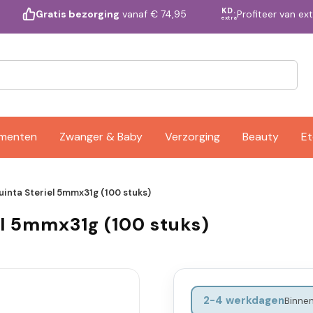
KD.
Profiteer van ex
Gratis bezorging
vanaf € 74,95
extra
ementen
Zwanger & Baby
Verzorging
Beauty
Et
inta Steriel 5mmx31g (100 stuks)
el 5mmx31g (100 stuks)
2-4 werkdagen
Binnen