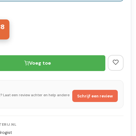
38
Voeg toe
t? Laat een review achter en help andere
Schrijf een review
ERIJ.NL
rogist