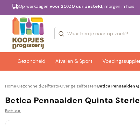
Op werkdagen
voor 20:00 uur besteld
, morgen in huis
Categorieën
Merken
Gezondheid
Afvallen & Sport
Voedingssuppl
Home
Gezondheid
Zelftests
Overige zelftesten
Betica Pennaalden Qu
›
›
›
›
Betica Pennaalden Quinta Steri
Betica