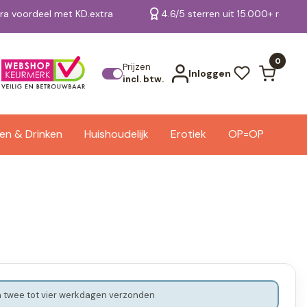
tra voordeel met KD.extra
4.6/5 sterren uit 15.000+ review
Bekijk alle resultaten
0
Prijzen
Inloggen
incl. btw.
en & Drinken
Huishoudelijk
Erotiek
OP=OP
 twee tot vier werkdagen verzonden