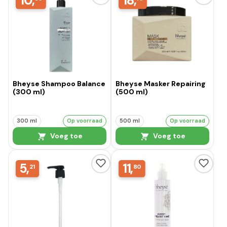
10,
18,
Bheyse Shampoo Balance
Bheyse Masker Repairing
(300 ml)
(500 ml)
300 ml
Op voorraad
500 ml
Op voorraad
Voeg toe
Voeg toe
5,
11,
21
80