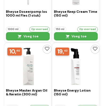
Bheyse Doseerpomp los
Bheyse Keep Cream Time
1000 ml Fles (1 stuk)
(150 ml)
1000 ml
Op voorraad
150 ml
Op voorraad
Voeg toe
Voeg toe
10,
19,
40
43
Bheyse Masker Argan Oil
Bheyse Energy Lotion
& Keratin (300 ml)
(150 ml)