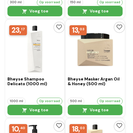
300 ml
Op voorraad
150 ml
Op voorraad
Voeg toe
Voeg toe
23,
13,
17
03
Bheyse Shampoo
Bheyse Masker Argan Oil
Delicato (1000 ml)
& Honey (500 ml)
1000 ml
Op voorraad
500 ml
Op voorraad
Voeg toe
Voeg toe
10,
18,
40
03