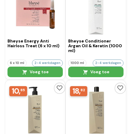
Bheyse Energy Anti
Bheyse Conditioner
Hairloss Treat (6 x 10 ml)
Argan Oil & Keratin (1000
ml)
6 x 10 ml
2-4 werkdagen
1000 ml
2-4 werkdagen
Voeg toe
Voeg toe
10,
18,
85
82