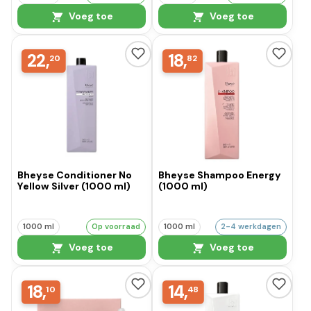
Voeg toe
Voeg toe
22,
18,
20
82
Bheyse Conditioner No
Bheyse Shampoo Energy
Yellow Silver (1000 ml)
(1000 ml)
1000 ml
Op voorraad
1000 ml
2-4 werkdagen
Voeg toe
Voeg toe
18,
14,
10
48