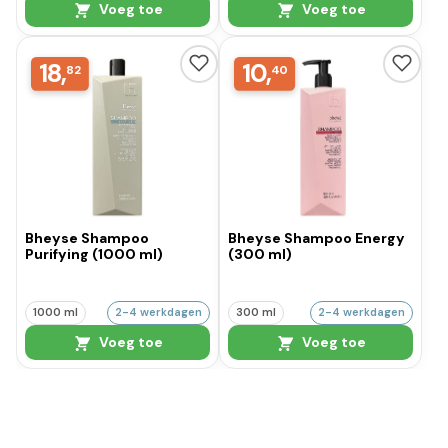
Voeg toe
Voeg toe
18,
10,
82
40
Bheyse Shampoo
Bheyse Shampoo Energy
Purifying (1000 ml)
(300 ml)
1000 ml
2-4 werkdagen
300 ml
2-4 werkdagen
Voeg toe
Voeg toe