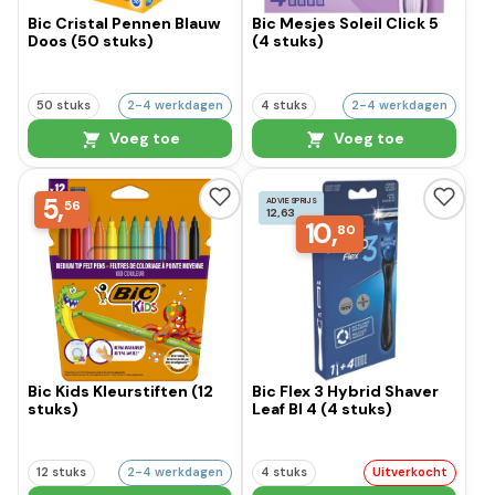
Bic Cristal Pennen Blauw
Bic Mesjes Soleil Click 5
Doos (50 stuks)
(4 stuks)
50 stuks
2-4 werkdagen
4 stuks
2-4 werkdagen
Voeg toe
Voeg toe
5,
ADVIESPRIJS
56
12,63
10,
80
Bic Kids Kleurstiften (12
Bic Flex 3 Hybrid Shaver
stuks)
Leaf Bl 4 (4 stuks)
12 stuks
2-4 werkdagen
4 stuks
Uitverkocht