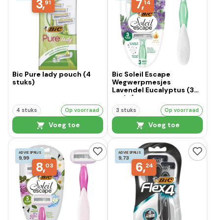
3,
7,
91
14
Bic Pure lady pouch (4
Bic Soleil Escape
stuks)
Wegwerpmesjes
Lavendel Eucalyptus (3
stuks)
4 stuks
Op voorraad
3 stuks
Op voorraad
Voeg toe
Voeg toe
ADVIESPRIJS
ADVIESPRIJS
9,99
9,73
8,
6,
03
24