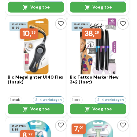
Voeg toe
Voeg toe
ADVIESPRIJS
ADVIESPRIJS
15,99
45,49
10,
38,
38
28
Bic Megalighter U140 Flex
Bic Tattoo Marker New
(1 stuk)
3+2 (1 set)
1 stuk
2-4 werkdagen
1 set
2-4 werkdagen
Voeg toe
Voeg toe
7,
ADVIESPRIJS
01
8,99
8,
77