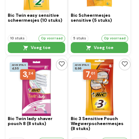
Bic Twin easy sensitive
Bic Scheermesjes
scheermesjes (10 stuks)
sensitive (5 stuks)
10 stuks
Op voorraad
5 stuks
Op voorraad
Voeg toe
Voeg toe
ADVIESPRIJS
ADVIESPRIJS
4,55
8,66
3,
7,
24
01
Bic Twin lady shaver
Bic 3 Sensitive Pouch
pouch 8 (8 stuks)
Wegwerpscheermesjes
(8 stuks)