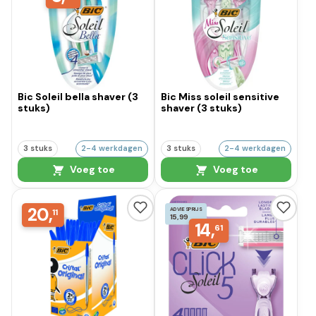
Bic Soleil bella shaver (3
Bic Miss soleil sensitive
stuks)
shaver (3 stuks)
3 stuks
2-4 werkdagen
3 stuks
2-4 werkdagen
Voeg toe
Voeg toe
20,
ADVIESPRIJS
11
15,99
14,
61