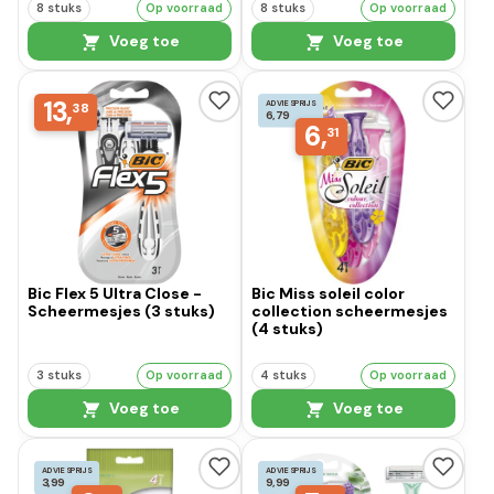
8 stuks
Op voorraad
8 stuks
Op voorraad
Voeg toe
Voeg toe
13,
ADVIESPRIJS
38
6,79
6,
31
Bic Flex 5 Ultra Close -
Bic Miss soleil color
Scheermesjes (3 stuks)
collection scheermesjes
(4 stuks)
3 stuks
Op voorraad
4 stuks
Op voorraad
Voeg toe
Voeg toe
ADVIESPRIJS
ADVIESPRIJS
3,99
9,99