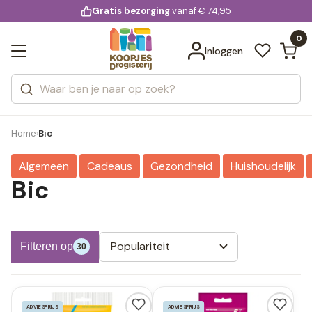
KD.
Gratis bezorging
voor 20:00 uur besteld
vanaf € 74,95
Bekijk alle resultaten
extra
Zoeken
0
Categorieën
Inloggen
Merken
Home
Bic
›
Algemeen
Cadeaus
Gezondheid
Huishoudelijk
Bic
Populariteit
Filteren op
30
ADVIESPRIJS
ADVIESPRIJS