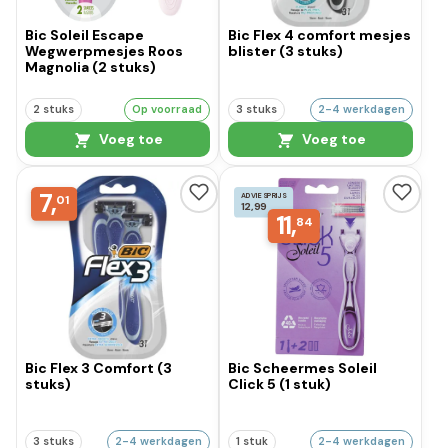
Bic Soleil Escape
Bic Flex 4 comfort mesjes
Wegwerpmesjes Roos
blister (3 stuks)
Magnolia (2 stuks)
2 stuks
Op voorraad
3 stuks
2-4 werkdagen
Voeg toe
Voeg toe
7,
ADVIESPRIJS
01
12,99
11,
84
Bic Flex 3 Comfort (3
Bic Scheermes Soleil
stuks)
Click 5 (1 stuk)
3 stuks
2-4 werkdagen
1 stuk
2-4 werkdagen