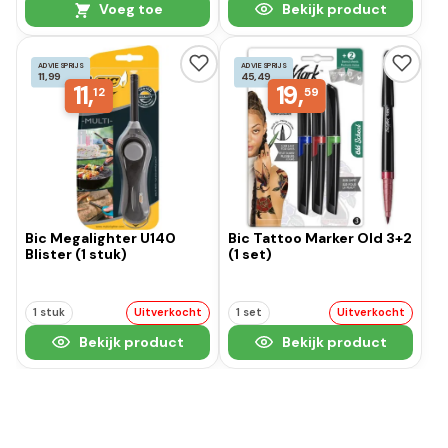
Voeg toe
Bekijk product
ADVIESPRIJS
ADVIESPRIJS
11,99
45,49
11,
19,
12
59
Bic Megalighter U140
Bic Tattoo Marker Old 3+2
Blister (1 stuk)
(1 set)
1 stuk
Uitverkocht
1 set
Uitverkocht
Bekijk product
Bekijk product