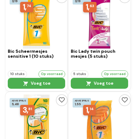
3,19
3,19
1,
1,
74
63
Bic Scheermesjes
Bic Lady twin pouch
sensitive 1 (10 stuks)
mesjes (5 stuks)
10 stuks
Op voorraad
5 stuks
Op voorraad
Voeg toe
Voeg toe
ADVIESPRIJS
ADVIESPRIJS
5,48
1,55
3,
1,
81
14