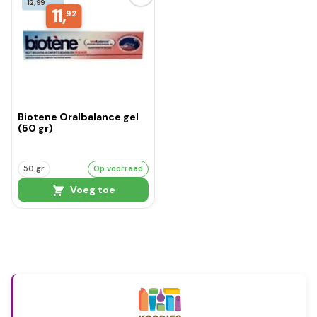
12,99
11,
92
Biotene Oralbalance gel
(50 gr)
50 gr
Op voorraad
Voeg toe