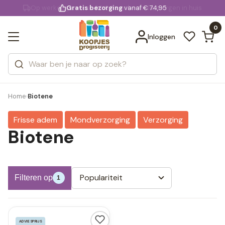
KD.
Gratis bezorging
voor 20:00 uur besteld
vanaf € 74,95
Bekijk alle resultaten
extra
Zoeken
0
Categorieën
Inloggen
Merken
Home
Biotene
›
Frisse adem
Mondverzorging
Verzorging
Biotene
Populariteit
Filteren op
1
ADVIESPRIJS