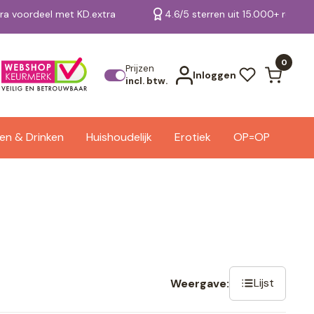
tra voordeel met KD.extra
4.6/5 sterren uit 15.000+ review
Bekijk alle resultaten
0
Prijzen
Inloggen
incl. btw.
en & Drinken
Huishoudelijk
Erotiek
OP=OP
Lijst
Weergave: