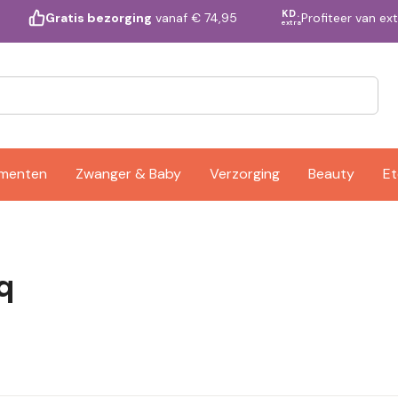
KD.
Profiteer van ex
Gratis bezorging
vanaf € 74,95
extra
ementen
Zwanger & Baby
Verzorging
Beauty
Et
q