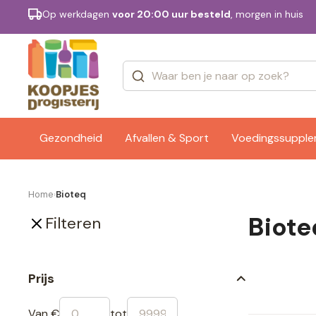
Op werkdagen
voor 20:00 uur besteld
, morgen in huis
Categorieën
Merken
Gezondheid
Afvallen & Sport
Voedingssuppl
Home
Bioteq
›
Biote
Filteren
Prijs
Van €
tot