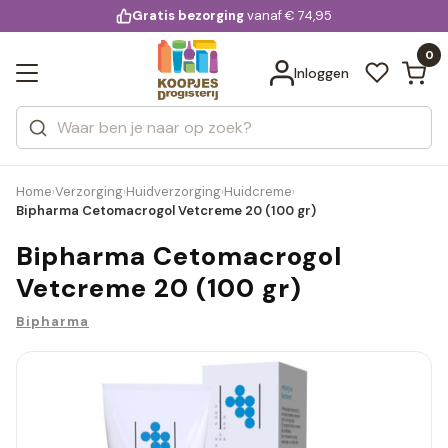
KD.
Gratis bezorging
voor 20:00 uur besteld
vanaf € 74,95
Bekijk alle resultaten
extra
Zoeken
0
Categorieën
Inloggen
Merken
Home
Verzorging
Huidverzorging
Huidcreme
›
›
›
›
Bipharma Cetomacrogol Vetcreme 20 (100 gr)
Bipharma Cetomacrogol
Vetcreme 20 (100 gr)
Bipharma