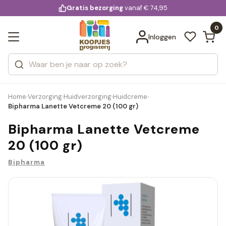
KD.
Gratis bezorging
voor 20:00 uur besteld
vanaf € 74,95
Bekijk alle resultaten
extra
Zoeken
0
Categorieën
Inloggen
Merken
Home
Verzorging
Huidverzorging
Huidcreme
›
›
›
›
Bipharma Lanette Vetcreme 20 (100 gr)
Bipharma Lanette Vetcreme
20 (100 gr)
Bipharma