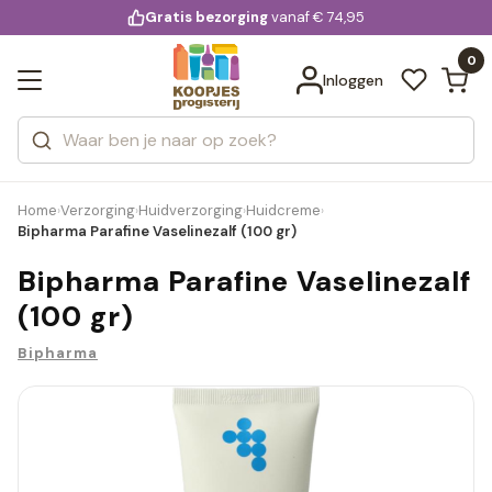
KD.
Gratis bezorging
voor 20:00 uur besteld
vanaf € 74,95
Bekijk alle resultaten
extra
Zoeken
0
Categorieën
Inloggen
Merken
Home
Verzorging
Huidverzorging
Huidcreme
›
›
›
›
Bipharma Parafine Vaselinezalf (100 gr)
Bipharma Parafine Vaselinezalf
(100 gr)
Bipharma