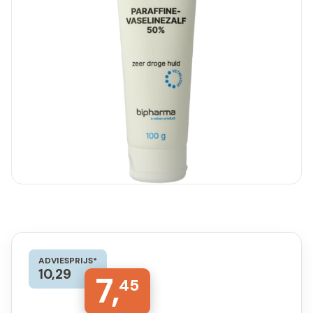
ADVIESPRIJS*
10,29
7,
45