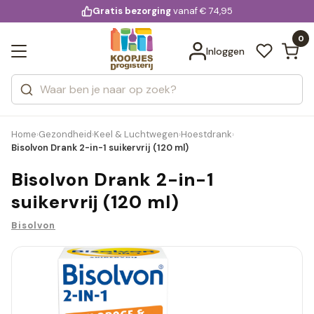
KD.
Gratis bezorging
voor 20:00 uur besteld
vanaf € 74,95
Bekijk alle resultaten
extra
Zoeken
0
Categorieën
Inloggen
Merken
Home
Gezondheid
Keel & Luchtwegen
Hoestdrank
›
›
›
›
Bisolvon Drank 2-in-1 suikervrij (120 ml)
Bisolvon Drank 2-in-1
suikervrij (120 ml)
Bisolvon