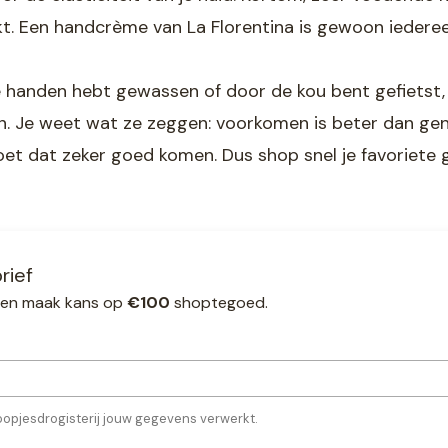
kt. Een handcrème van La Florentina is gewoon iedere
je handen hebt gewassen of door de kou bent gefietst
 Je weet wat ze zeggen: voorkomen is beter dan gene
t dat zeker goed komen. Dus shop snel je favoriete ge
rief
ef en maak kans op
€100
shoptegoed.
oopjesdrogisterij jouw gegevens verwerkt.