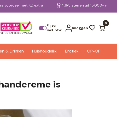
tra voordeel met KD.extra
4.6/5 sterren uit 15.000+ review
Bekijk alle resultaten
0
Prijzen
Inloggen
incl. btw.
en & Drinken
Huishoudelijk
Erotiek
OP=OP
 handcreme is