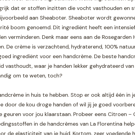
rijk dat er stoffen inzitten die vocht vasthouden en
 bijvoorbeeld aan Sheaboter. Sheaboter wordt gewonne
ité boom genoemd. Dit ingrediënt heeft een intensie
anden verminderen. Denk maar eens aan de Rosegarden 
n. De crème is verzachtend, hydraterend, 100% natuurl
 goed ingrediënt voor een handcrème. De beste handcr
uid vasthoudt, waar je handen lekker gehydrateerd van
andig om te weten, toch?
crème in huis te hebben. Stop er ook altijd één in je 
e door de kou droge handen of wil jij je goed voorbe
ijke geuren voor jou klaarstaan. Probeer eens Citroen 
edingsstoffen in de handcrèmes van La Florentina helpe
oor de elasticiteit van je huid. Kortom, zeer voedende