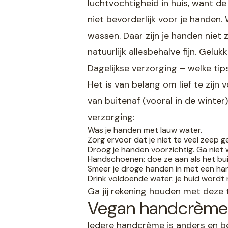
luchtvochtigheid in huis, want de
niet bevorderlijk voor je handen
wassen. Daar zijn je handen niet
natuurlijk allesbehalve fijn. Geluk
Dagelijkse verzorging – welke tip
Het is van belang om lief te zijn
van buitenaf (vooral in de winte
verzorging:
Was je handen met lauw water.
Zorg ervoor dat je niet te veel zeep g
Droog je handen voorzichtig. Ga niet 
Handschoenen: doe ze aan als het bui
Smeer je droge handen in met een ha
Drink voldoende water: je huid wordt 
Ga jij rekening houden met deze t
Vegan handcrème: 
Iedere handcrème is anders en b