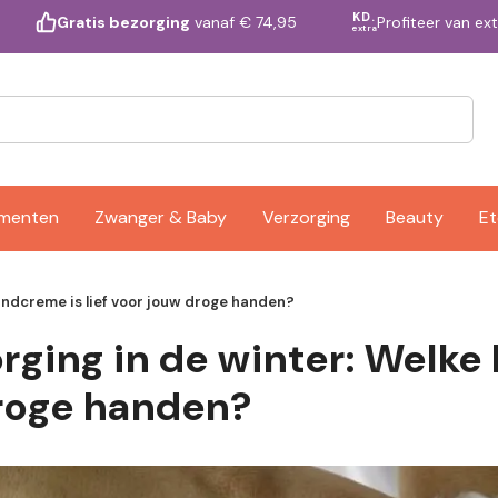
KD.
Profiteer van ex
Gratis bezorging
vanaf € 74,95
extra
ementen
Zwanger & Baby
Verzorging
Beauty
Et
andcreme is lief voor jouw droge handen?
rging in de winter: Welke
droge handen?