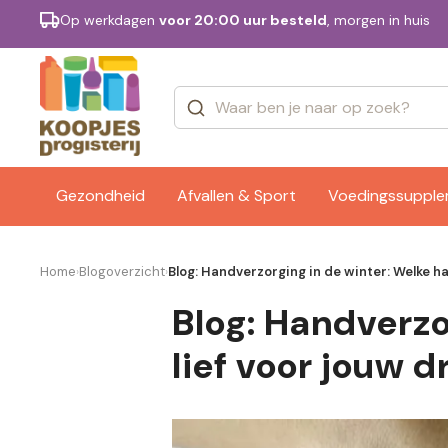
Op werkdagen
voor 20:00 uur besteld
, morgen in huis
Categorieën
Merken
Gezondheid
Afvallen & Sport
Voedingssuppl
Home
Blogoverzicht
Blog: Handverzorging in de winter: Welke h
›
›
Blog: Handverzo
lief voor jouw 