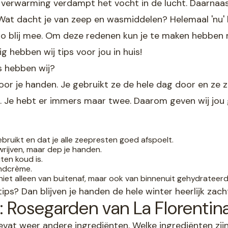
 verwarming verdampt het vocht in de lucht. Daarnaast
. Wat dacht je van zeep en wasmiddelen? Helemaal 'nu' 
 zo blij mee. Om deze redenen kun je te maken hebben
kig hebben wij tips voor jou in huis!
s hebben wij?
 voor je handen. Je gebruikt ze de hele dag door en ze z
r). Je hebt er immers maar twee. Daarom geven wij jou 
ebruikt en dat je alle zeepresten goed afspoelt.
wrijven, maar dep je handen.
ten koud is.
ndcrème.
niet alleen van buitenaf, maar ook van binnenuit gehydrateerd
ips? Dan blijven je handen de hele winter heerlijk zach
Rosegarden van La Florentin
evat weer andere ingrediënten. Welke ingrediënten zi