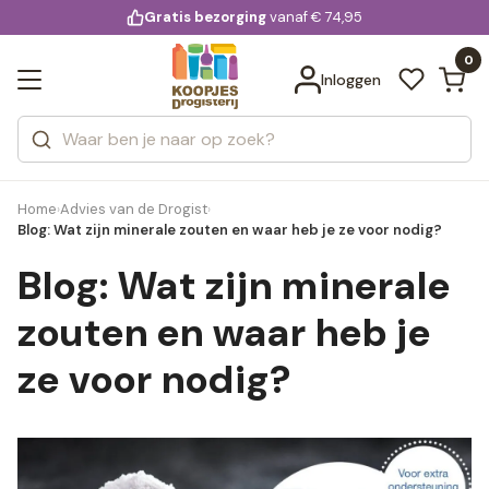
KD.
Gratis bezorging
voor 20:00 uur besteld
vanaf € 74,95
Bekijk alle resultaten
extra
Zoeken
0
Categorieën
Inloggen
Merken
Home
Advies van de Drogist
›
›
Blog: Wat zijn minerale zouten en waar heb je ze voor nodig?
Blog: Wat zijn minerale
zouten en waar heb je
ze voor nodig?