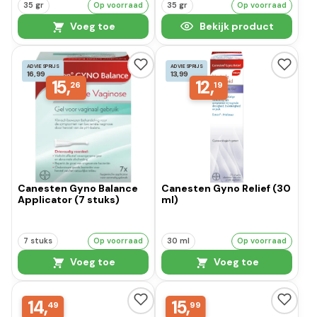
35 gr
Op voorraad
35 gr
Op voorraad
Voeg toe
Bekijk product
ADVIESPRIJS
ADVIESPRIJS
16,99
13,99
15,
12,
26
19
Canesten Gyno Balance
Canesten Gyno Relief (30
Applicator (7 stuks)
ml)
7 stuks
Op voorraad
30 ml
Op voorraad
Voeg toe
Voeg toe
14,
15,
49
99