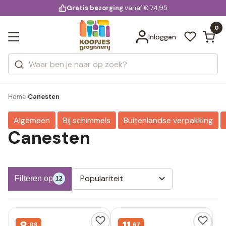
KD.
Gratis bezorging
voor 20:00 uur besteld
vanaf € 74,95
Bekijk alle resultaten
extra
Zoeken
0
Categorieën
Inloggen
Merken
Home
Canesten
›
Algemeen
Bij schimmels
Buitenlandse verpakking
Canesten
Populariteit
Filteren op
12
09
67