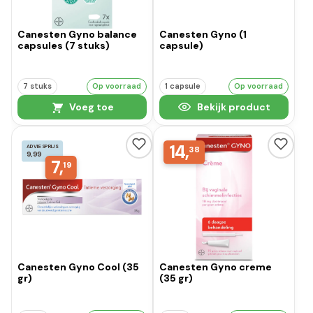
Canesten Gyno balance
Canesten Gyno (1
capsules (7 stuks)
capsule)
7 stuks
Op voorraad
1 capsule
Op voorraad
Voeg toe
Bekijk product
14,
ADVIESPRIJS
38
9,99
7,
19
Canesten Gyno Cool (35
Canesten Gyno creme
gr)
(35 gr)