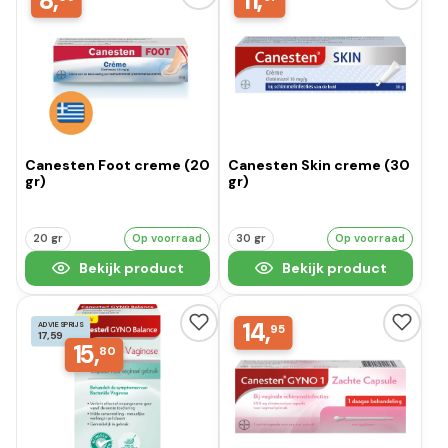
8,
11,
Canesten Foot creme (20
Canesten Skin creme (30
gr)
gr)
20 gr
Op voorraad
30 gr
Op voorraad
Bekijk product
Bekijk product
14,
ADVIESPRIJS
95
17,59
15,
80