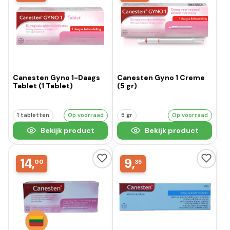
Canesten Gyno 1-Daags
Canesten Gyno 1 Creme
Tablet (1 Tablet)
(5 gr)
1 tabletten
Op voorraad
5 gr
Op voorraad
Bekijk product
Bekijk product
14,
9,
00
35