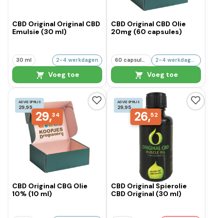
CBD Original Original CBD
CBD Original CBD Olie
Emulsie (30 ml)
20mg (60 capsules)
30 ml
2-4 werkdagen
60 capsules
2-4 werkdagen
Voeg toe
Voeg toe
ADVIESPRIJS
ADVIESPRIJS
29,95
29,95
29,
26,
34
52
CBD Original CBG Olie
CBD Original Spierolie
10% (10 ml)
CBD Original (30 ml)