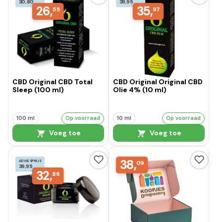
30,80
39,95
26,
35,
55
97
CBD Original CBD Total
CBD Original Original CBD
Sleep (100 ml)
Olie 4% (10 ml)
100 ml
Op voorraad
10 ml
Op voorraad
Voeg toe
Voeg toe
38,
ADVIESPRIJS
09
39,95
32,
86