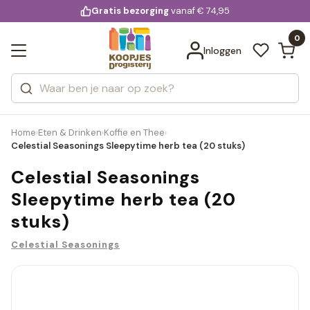
KD.
Gratis bezorging
voor 20:00 uur besteld
vanaf € 74,95
Bekijk alle resultaten
extra
Zoeken
0
Categorieën
Inloggen
Merken
Home
Eten & Drinken
Koffie en Thee
›
›
›
Celestial Seasonings Sleepytime herb tea (20 stuks)
Celestial Seasonings
Sleepytime herb tea (20
stuks)
Celestial Seasonings