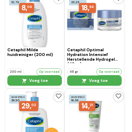
10,75
25,25
8,
18,
06
94
Cetaphil Milde
Cetaphil Optimal
huidreiniger (200 ml)
Hydration Intensief
Herstellende Hydrogel
(48 gr)
200 ml
Op voorraad
48 gr
Op voorraad
Voeg toe
Voeg toe
ADVIESPRIJS
ADVIESPRIJS
39,90
18,95
29,
14,
02
21