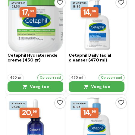
ADVIESPRIJS
ADVIESPRIJS
23,50
19,95
17,
14,
63
96
Cetaphil Hydraterende
Cetaphil Daily facial
creme (450 gr)
cleanser (470 ml)
450 gr
Op voorraad
470 ml
Op voorraad
Voeg toe
Voeg toe
ADVIESPRIJS
ADVIESPRIJS
27,95
19,95
20,
14,
96
96