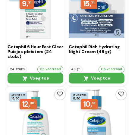
9,
15,
71
71
Cetaphil 6 Hour Fast Clear
Cetaphil Rich Hydrating
Puisjes pleisters (24
Night Cream (48 gr)
stuks)
24 stuks
Op voorraad
48 gr
Op voorraad
Voeg toe
Voeg toe
ADVIESPRIJS
ADVIESPRIJS
16,50
13,50
12,
10,
38
13