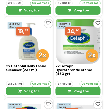
3 x 100 gr
Op voorraad
2 x 100 gr
Op voorraad
Voeg toe
Voeg toe
ADVIESPRIJS
ADVIESPRIJS
27,00
47,00
19,
34,
65
20
2x Cetaphil Daily Facial
2x Cetaphil
Cleanser (237 ml)
Hydraterende creme
(450 gr)
2 x 237 ml
Op voorraad
2 x 450 gr
Op voorraad
Voeg toe
Voeg toe
ADVIESPRIJS
ADVIESPRIJS
12,95
20,95