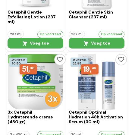
Cetaphil Gentle
Cetaphil Gentle Skin
Exfoliating Lotion (237
Cleanser (237 ml)
ml)
237 ml
Op voorraad
237 ml
Op voorraad
Voeg toe
Voeg toe
ADVIESPRIJS
ADVIESPRIJS
70,50
25,95
51,
19,
30
46
3x Cetaphil
Cetaphil Optimal
Hydraterende creme
Hydration 48h Activation
(450 gr)
Serum (30 ml)
3 x 450 gr
Op voorraad
30 ml
Op voorraad