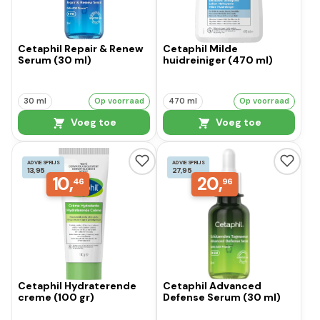
Cetaphil Repair & Renew
Cetaphil Milde
Serum (30 ml)
huidreiniger (470 ml)
30 ml
Op voorraad
470 ml
Op voorraad
Voeg toe
Voeg toe
ADVIESPRIJS
ADVIESPRIJS
13,95
27,95
10,
20,
46
96
Cetaphil Hydraterende
Cetaphil Advanced
creme (100 gr)
Defense Serum (30 ml)