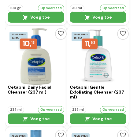
100 gr
Op voorraad
30 ml
Op voorraad
Voeg toe
Voeg toe
ADVIESPRIJS
ADVIESPRIJS
13,50
15,50
10,
11,
13
63
Cetaphil Daily Facial
Cetaphil Gentle
Cleanser (237 ml)
Exfoliating Cleanser (237
ml)
237 ml
Op voorraad
237 ml
Op voorraad
Voeg toe
Voeg toe
ADVIESPRIJS
ADVIESPRIJS