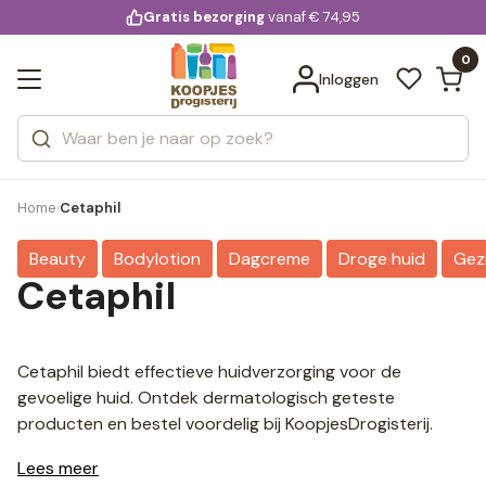
KD.
Gratis bezorging
voor 20:00 uur besteld
vanaf € 74,95
Bekijk alle resultaten
extra
Zoeken
0
Categorieën
Inloggen
Merken
Home
Cetaphil
›
Beauty
Bodylotion
Dagcreme
Droge huid
Gezi
Cetaphil
Cetaphil biedt effectieve huidverzorging voor de
gevoelige huid. Ontdek dermatologisch geteste
producten en bestel voordelig bij KoopjesDrogisterij.
Lees meer