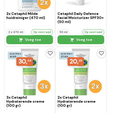
2x Cetaphil Milde
Cetaphil Daily Defence
huidreiniger (470 ml)
Facial Moisturizer SPF30+
(50 ml)
2 x 470 ml
Op voorraad
50 ml
Op voorraad
Voeg toe
Voeg toe
ADVIESPRIJS
ADVIESPRIJS
41,85
27,90
30,
20,
44
29
3x Cetaphil
2x Cetaphil
Hydraterende creme
Hydraterende creme
(100 gr)
(100 gr)