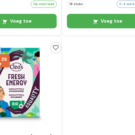
Op voorraad
18 stuks
2-4 wer
Voeg toe
Voeg toe
,
39