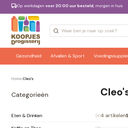
Op werkdagen
voor 20:00 uur besteld
, morgen in huis
Categorieën
Merken
Gezondheid
Afvallen & Sport
Voedingssuppl
Home
Cleo's
›
Cleo'
Categorieën
4 artikelen
Eten & Drinken
(4)