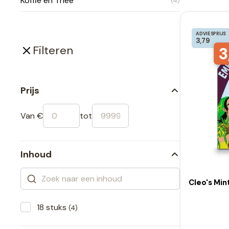
Koffie en Thee
(4)
ADVIESPRIJS
3,79
3
Filteren
Prijs
Van €
tot
Inhoud
Cleo's Min
18 stuks
(4)