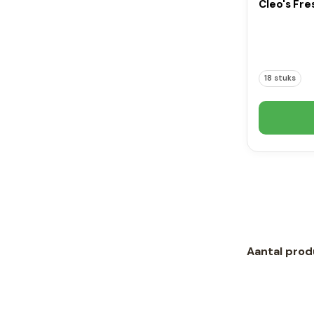
Cleo's Fre
18 stuks
Aantal prod