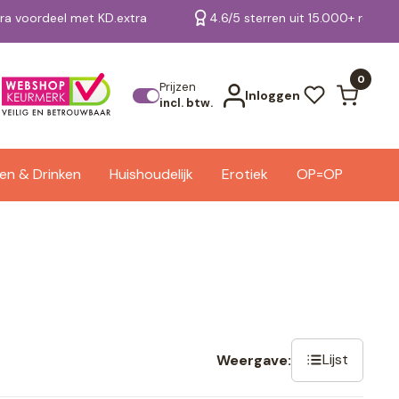
tra voordeel met KD.extra
4.6/5 sterren uit 15.000+ review
Bekijk alle resultaten
0
Prijzen
Inloggen
incl. btw.
en & Drinken
Huishoudelijk
Erotiek
OP=OP
Lijst
Weergave: