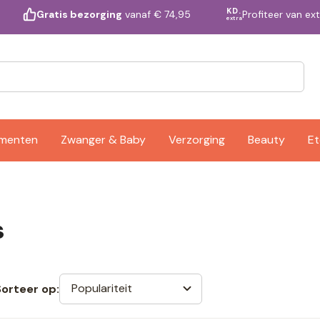
KD.
Profiteer van ex
Gratis bezorging
vanaf € 74,95
extra
ementen
Zwanger & Baby
Verzorging
Beauty
Et
s
Populariteit
Sorteer op: