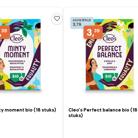
ADVIESPRIJS
3,79
,
3,
39
39
ty moment bio (18 stuks)
Cleo's Perfect balance bio (18
stuks)