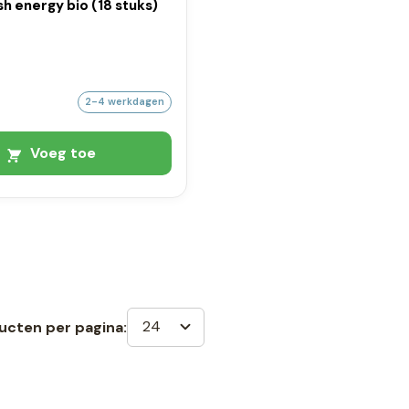
sh energy bio (18 stuks)
2-4 werkdagen
Voeg toe
24
ucten per pagina: