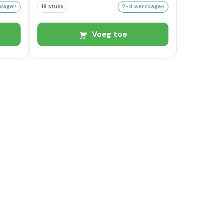
kdagen
18 stuks
2-4 werkdagen
Voeg toe