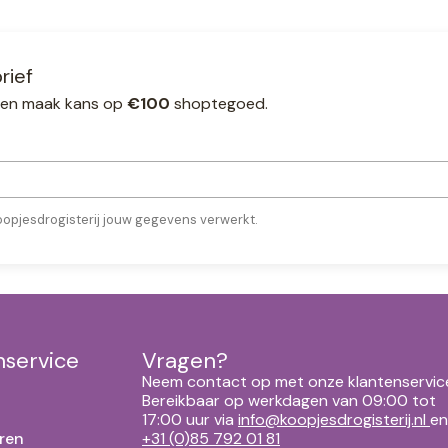
rief
ef en maak kans op
€100
shoptegoed.
oopjesdrogisterij jouw gegevens verwerkt.
nservice
Vragen?
Neem contact op met onze klantenservic
Bereikbaar op werkdagen van 09:00 tot
17:00 uur via
info@koopjesdrogisterij.nl
en
ren
+31 (0)85 792 01 81