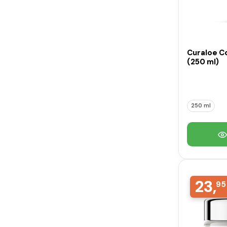
Curaloe C
(250 ml)
250 ml
23,
95