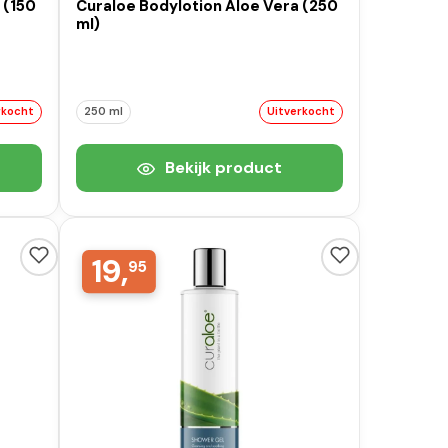
 (150
Curaloe Bodylotion Aloe Vera (250
ml)
rkocht
250 ml
Uitverkocht
Bekijk product
19,
95