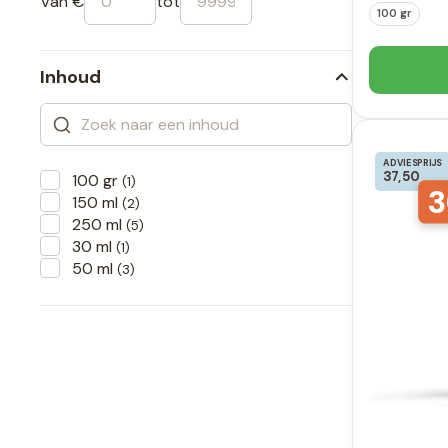
Van €
tot
100 gr
Inhoud
ADVIESPRIJS
37,50
100 gr
(1)
3
150 ml
(2)
250 ml
(5)
30 ml
(1)
50 ml
(3)