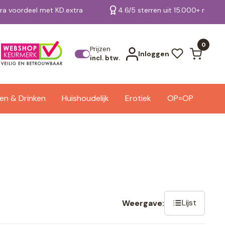
tra voordeel met KD.extra
4.6/5 sterren uit 15.000+ review
Bekijk alle resultaten
0
Prijzen
Inloggen
incl. btw.
en & Drinken
Huishoudelijk
Erotiek
OP=OP
Lijst
Weergave: