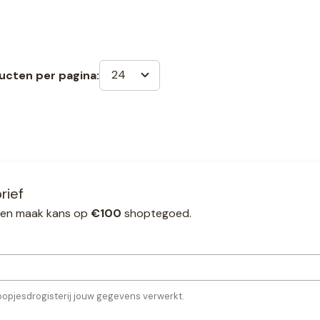
24
ucten per pagina:
rief
ef en maak kans op
€100
shoptegoed.
oopjesdrogisterij jouw gegevens verwerkt.