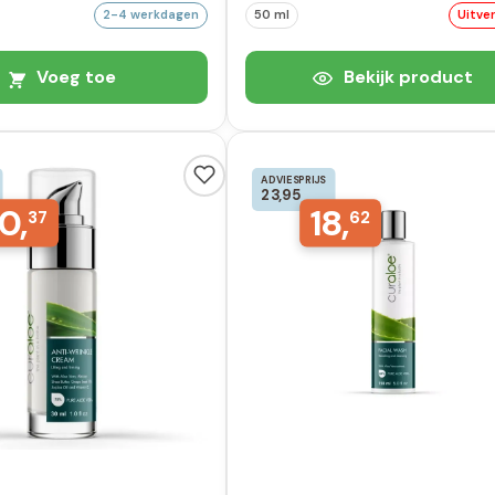
2-4 werkdagen
50 ml
Uitve
Voeg toe
Bekijk product
ADVIESPRIJS
23,95
0,
18,
37
62