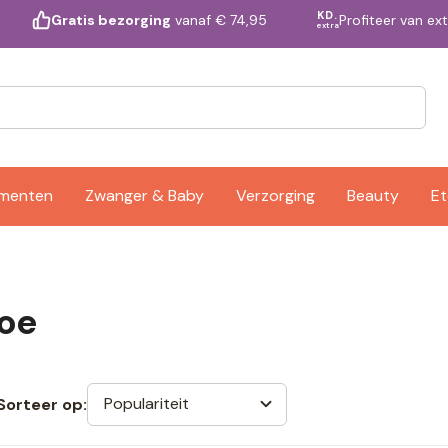
KD.
Profiteer van ex
Gratis bezorging
vanaf € 74,95
extra
ementen
Zwanger & Baby
Verzorging
Beauty
Et
oe
Populariteit
Sorteer op: