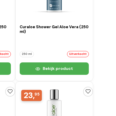
(250
Curaloe Shower Gel Aloe Vera (250
ml)
rkocht
250 ml
Uitverkocht
Bekijk product
23,
95