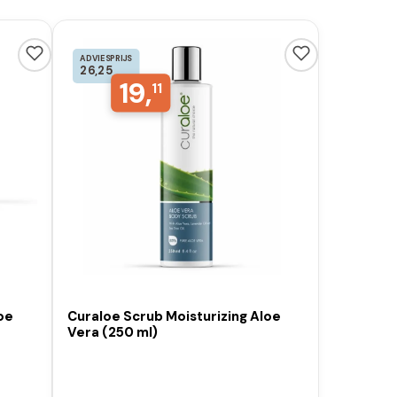
ADVIESPRIJS
26,25
19,
11
oe
Curaloe Scrub Moisturizing Aloe
Vera (250 ml)