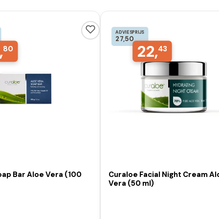
ADVIESPRIJS
27,50
,
22,
80
43
oap Bar Aloe Vera (100
Curaloe Facial Night Cream Al
Vera (50 ml)