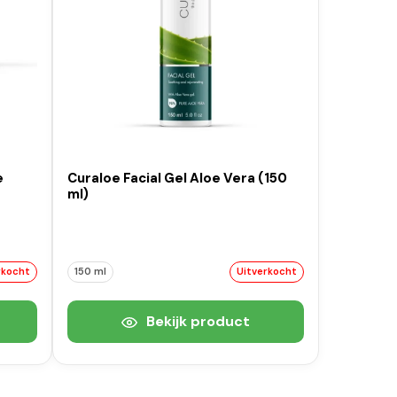
e
Curaloe Facial Gel Aloe Vera (150
ml)
rkocht
150 ml
Uitverkocht
Bekijk product