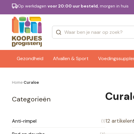
Op werkdagen
voor 20:00 uur besteld
, morgen in huis
Categorieën
Merken
Gezondheid
Afvallen & Sport
Voedingssuppl
Home
Curaloe
›
Cural
Categorieën
12 artikelen
Anti-rimpel
(1)