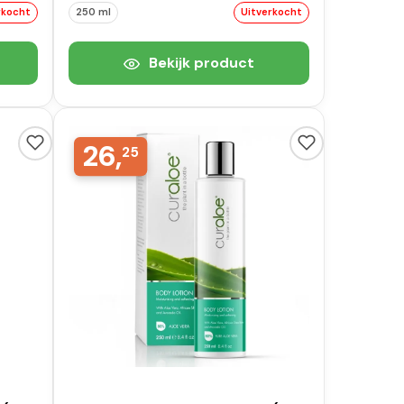
rkocht
250 ml
Uitverkocht
Bekijk product
26,
25