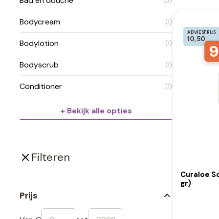
Bad en douche
(3)
Bodycream
(1)
ADVIESPRIJS
10,50
Bodylotion
(1)
9
Bodyscrub
(1)
Conditioner
(1)
+ Bekijk alle opties
Filteren
Curaloe S
gr)
Prijs