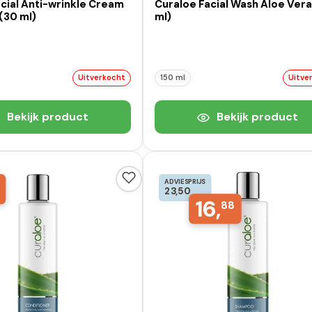
cial Anti-wrinkle Cream
Curaloe Facial Wash Aloe Vera
(30 ml)
ml)
Uitverkocht
150 ml
Uitve
Bekijk product
Bekijk product
ADVIESPRIJS
23,50
16,
88