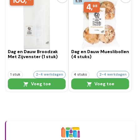
100,
5,29
4,
98
Dag en Dauw Broodzak
Dag en Dauw Mueslibollen
Met Zijvenster (1 stuk)
(4 stuks)
1 stuk
2-4 werkdagen
4 stuks
2-4 werkdagen
Voeg toe
Voeg toe