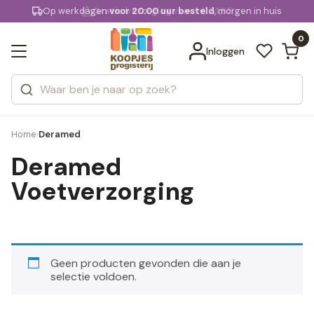
KD.
Op werkdagen
Gratis bezorging
voor 20:00 uur besteld
vanaf € 74,95
, morgen in huis
Bekijk alle resultaten
extra
Zoeken
0
Categorieën
Inloggen
Merken
Home
Deramed
›
Deramed
Voetverzorging
Geen producten gevonden die aan je
selectie voldoen.